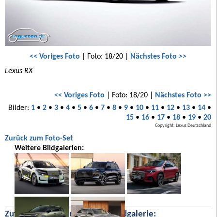
<< Voriges Foto
| Foto: 18/20 |
Nächstes Foto >>
Lexus RX
<< Voriges Foto
| Foto: 18/20 |
Nächstes Foto >>
Bilder:
1
•
2
•
3
•
4
•
5
•
6
•
7
•
8
•
9
•
10
•
11
•
12
•
13
•
14
•
15
•
16
•
17
•
18
•
19
•
20
Copyright: Lexus Deutschland
Zurück zum Foto-Set
Weitere Bildgalerien:
Zufällige Bilder aus unserer Bildgalerie: