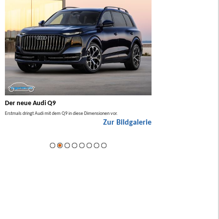
Der neue Audi Q9
Der neue Mercedes GL
Erstmals dringt Audi mit dem Q9 in diese Dimensionen vor.
Der neue Mercedes GLA kommt zuers
Zur Bildgalerie
Hybrid.
ie