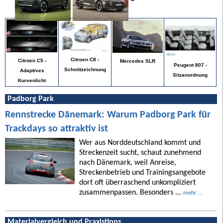
Citroen C8 -
Citroen C5 -
Mercedes SLR
Peugeot 807 -
Schnittzeichnung
Adaptives
Sitzanordnung
Kurvenlicht
Padborg Park
Rennstrecke Dänemark: Warum Padborg Park für
Trackdays so attraktiv ist
Wer aus Norddeutschland kommt und
Streckenzeit sucht, schaut zunehmend
nach Dänemark, weil Anreise,
Streckenbetrieb und Trainingsangebote
dort oft überraschend unkompliziert
zusammenpassen. Besonders ...
mehr ...
Materialvergleich und Praxistipps