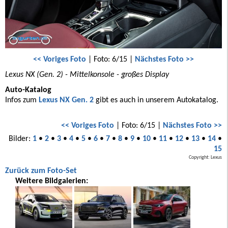
<< Voriges Foto
| Foto: 6/15 |
Nächstes Foto >>
Lexus NX (Gen. 2) - Mittelkonsole - großes Display
Auto-Katalog
Infos zum
Lexus NX Gen. 2
gibt es auch in unserem Autokatalog.
<< Voriges Foto
| Foto: 6/15 |
Nächstes Foto >>
Bilder:
1
•
2
•
3
•
4
•
5
•
6
•
7
•
8
•
9
•
10
•
11
•
12
•
13
•
14
•
15
Copyright: Lexus
Zurück zum Foto-Set
Weitere Bildgalerien: