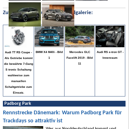
Zufällige Bilder aus unserer Bildgalerie:
Audi RS e-tron GT -
BMW X4 M40i - Bild
Mercedes GLC
Audi TT RS Coupe -
Innenraum
1
Facelift 2019 - Bild
Als Getriebe kommt
11
die bewährte 7-Gang
S tronic Schaltung
wahlweise zum
manuellen
Schaltgetriebe zum
Einsatz.
Padborg Park
Rennstrecke Dänemark: Warum Padborg Park für
Trackdays so attraktiv ist
Wer aus Norddeutschland kommt und