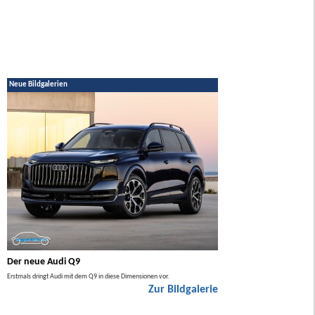
Neue Bildgalerien
Der neue Audi Q9
Der neue Mercedes GL
Erstmals dringt Audi mit dem Q9 in diese Dimensionen vor.
Der neue Mercedes GLA kommt zuers
Zur Bildgalerie
Hybrid.
ie