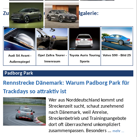
Zufällige Bilder aus unserer Bildgalerie:
Volvo S90 - Bild 25
Opel Zafira Tourer -
Toyota Auris Touring
Audi S4 Avant -
Innenraum
Sports
Außenspiegel
Padborg Park
Rennstrecke Dänemark: Warum Padborg Park für
Trackdays so attraktiv ist
Wer aus Norddeutschland kommt und
Streckenzeit sucht, schaut zunehmend
nach Dänemark, weil Anreise,
Streckenbetrieb und Trainingsangebote
dort oft überraschend unkompliziert
zusammenpassen. Besonders ...
mehr ...