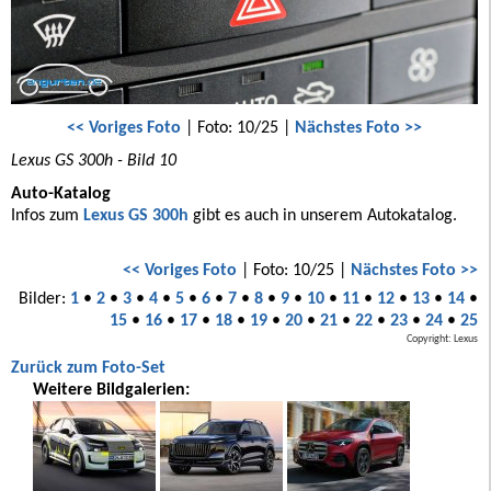
<< Voriges Foto
| Foto: 10/25 |
Nächstes Foto >>
Lexus GS 300h - Bild 10
Auto-Katalog
Infos zum
Lexus GS 300h
gibt es auch in unserem Autokatalog.
<< Voriges Foto
| Foto: 10/25 |
Nächstes Foto >>
Bilder:
1
•
2
•
3
•
4
•
5
•
6
•
7
•
8
•
9
•
10
•
11
•
12
•
13
•
14
•
15
•
16
•
17
•
18
•
19
•
20
•
21
•
22
•
23
•
24
•
25
Copyright: Lexus
Zurück zum Foto-Set
Weitere Bildgalerien: