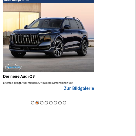
Neue Bildgalerien
Der neue Audi Q9
Der neue Mercedes GL
Erstmals dringt Audi mit dem Q9 in diese Dimensionen vor.
Der neue Mercedes GLA kommt zuers
Zur Bildgalerie
Hybrid.
ie