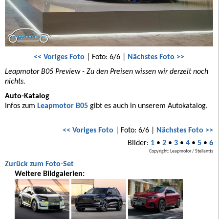
<< Voriges Foto
| Foto: 6/6 |
Nächstes Foto >>
Leapmotor B05 Preview - Zu den Preisen wissen wir derzeit noch
nichts.
Auto-Katalog
Infos zum
Leapmotor B05
gibt es auch in unserem Autokatalog.
<< Voriges Foto
| Foto: 6/6 |
Nächstes Foto >>
Bilder:
1
•
2
•
3
•
4
•
5
•
6
Copyright: Leapmotor / Stellantis
Zurück zum Foto-Set
Weitere Bildgalerien: