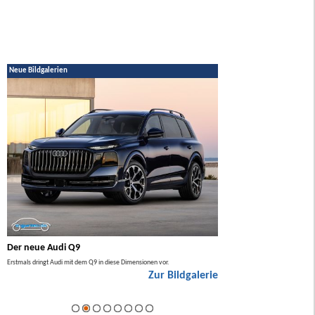
Neue Bildgalerien
Der neue Audi Q9
Der neue Mercedes GL
Erstmals dringt Audi mit dem Q9 in diese Dimensionen vor.
Der neue Mercedes GLA kommt zuers
Zur Bildgalerie
Hybrid.
ie