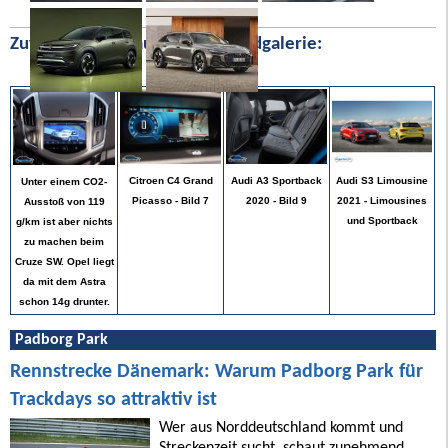
Zufällige Bilder aus unserer Bildgalerie:
Audi S3 Limousine
Citroen C4 Grand
Audi A3 Sportback
Unter einem CO2-
2021 - Limousines
Picasso - Bild 7
2020 - Bild 9
Ausstoß von 119
und Sportback
g/km ist aber nichts
zu machen beim
Cruze SW. Opel liegt
da mit dem Astra
schon 14g drunter.
Padborg Park
Rennstrecke Dänemark: Warum Padborg Park für
Trackdays so attraktiv ist
Wer aus Norddeutschland kommt und
Streckenzeit sucht, schaut zunehmend