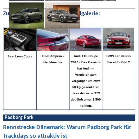
Zufällige Bilder aus unserer Bildgalerie:
BMW 6er Cabrio
Opel Ampera -
Audi TTS Coupe
Seat Leon Cupra
Facelift - Bild 2
Heckleuchte
2014 - Das Gewicht
hat Audi im
Vergleich zum
Vorgänger um etwa
50 kg gesenkt, so
dass der neue TTS
deutlich unter 1.500
kg liegt.
Padborg Park
Rennstrecke Dänemark: Warum Padborg Park für
Trackdays so attraktiv ist