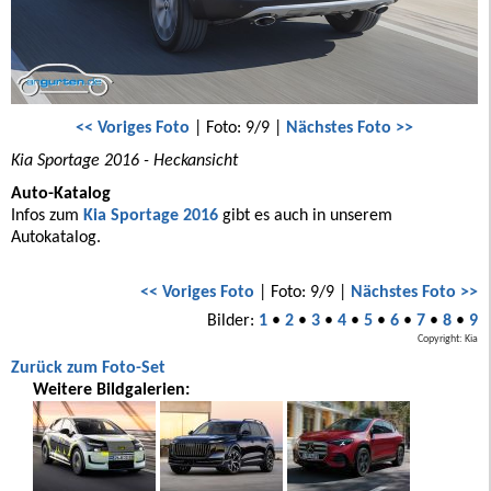
<< Voriges Foto
| Foto: 9/9 |
Nächstes Foto >>
Kia Sportage 2016 - Heckansicht
Auto-Katalog
Infos zum
Kia Sportage 2016
gibt es auch in unserem
Autokatalog.
<< Voriges Foto
| Foto: 9/9 |
Nächstes Foto >>
Bilder:
1
•
2
•
3
•
4
•
5
•
6
•
7
•
8
•
9
Copyright: Kia
Zurück zum Foto-Set
Weitere Bildgalerien: