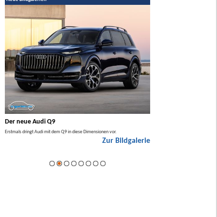
Der neue Audi Q9
Der neue Mercedes GL
Erstmals dringt Audi mit dem Q9 in diese Dimensionen vor.
Der neue Mercedes GLA kommt zuers
Zur Bildgalerie
Hybrid.
ie