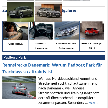
Zufällige Bilder aus unserer Bildgalerie:
BMW X2 Concept -
VW Golf II -
Chevrolet Malibu -
Opel Meriva
Bild 2
Innenraum
Scheinwerfer
Padborg Park
Rennstrecke Dänemark: Warum Padborg Park für
Trackdays so attraktiv ist
Wer aus Norddeutschland kommt und
Streckenzeit sucht, schaut zunehmend
nach Dänemark, weil Anreise,
Streckenbetrieb und Trainingsangebote
dort oft überraschend unkompliziert
zusammenpassen. Besonders ...
mehr ...