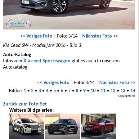
<< Voriges Foto
| Foto: 3/14 |
Nächstes Foto >>
Kia Ceed SW - Modelljahr 2016 - Bild 3
Auto-Katalog
Infos zum
Kia ceed Sportswagon
gibt es auch in unserem
Autokatalog.
<< Voriges Foto
| Foto: 3/14 |
Nächstes Foto >>
Bilder:
1
•
2
•
3
•
4
•
5
•
6
•
7
•
8
•
9
•
10
•
11
•
12
•
13
•
14
Copyright: Kia
Zurück zum Foto-Set
Weitere Bildgalerien: