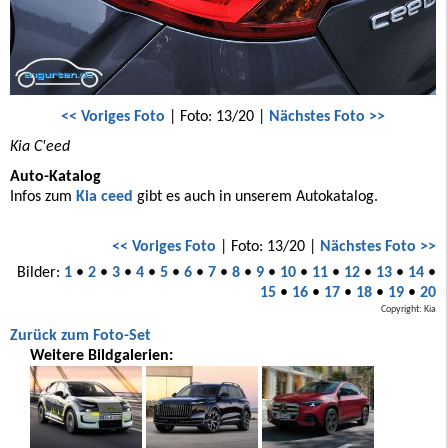
<< Voriges Foto
| Foto: 13/20 |
Nächstes Foto >>
Kia C'eed
Auto-Katalog
Infos zum
Kia ceed
gibt es auch in unserem Autokatalog.
<< Voriges Foto
| Foto: 13/20 |
Nächstes Foto >>
Bilder:
1
•
2
•
3
•
4
•
5
•
6
•
7
•
8
•
9
•
10
•
11
•
12
•
13
•
14
•
15
•
16
•
17
•
18
•
19
•
20
Copyright: Kia
Zurück zum Foto-Set
Weitere Bildgalerien: