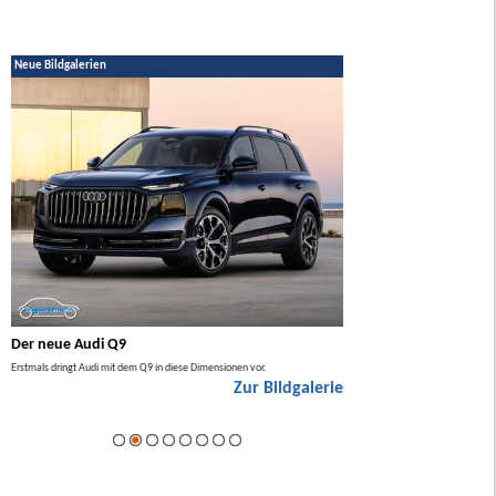
Neue Bildgalerien
Der neue Audi Q9
Der neue Mercedes GL
Erstmals dringt Audi mit dem Q9 in diese Dimensionen vor.
Der neue Mercedes GLA kommt zuers
Zur Bildgalerie
Hybrid.
ie