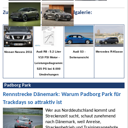
Zufällige Bilder aus unserer Bildgalerie:
Mercedes R-Klasse
Audi R8 - 5.2 Liter
Audi S3 -
Nissan Navara 2011
V10 FSI Motor -
Seitenansicht
Leistungsdiagramm:
525 PS bei 8.000
Umdrehungen
Padborg Park
Rennstrecke Dänemark: Warum Padborg Park für
Trackdays so attraktiv ist
Wer aus Norddeutschland kommt und
Streckenzeit sucht, schaut zunehmend
nach Dänemark, weil Anreise,
Streckenbetrieb und Trainingsangebote