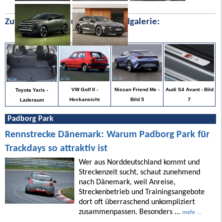
Zufällige Bilder aus unserer Bildgalerie:
Audi S4 Avant - Bild
VW Golf II -
Nissan Friend Me -
Toyota Yaris -
7
Heckansicht
Bild 5
Laderaum
Padborg Park
Rennstrecke Dänemark: Warum Padborg Park für
Trackdays so attraktiv ist
Wer aus Norddeutschland kommt und
Streckenzeit sucht, schaut zunehmend
nach Dänemark, weil Anreise,
Streckenbetrieb und Trainingsangebote
dort oft überraschend unkompliziert
zusammenpassen. Besonders ...
mehr ...