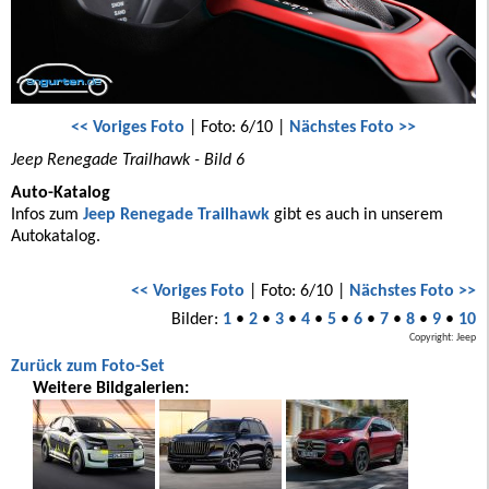
<< Voriges Foto
| Foto: 6/10 |
Nächstes Foto >>
Jeep Renegade Trailhawk - Bild 6
Auto-Katalog
Infos zum
Jeep Renegade Trailhawk
gibt es auch in unserem
Autokatalog.
<< Voriges Foto
| Foto: 6/10 |
Nächstes Foto >>
Bilder:
1
•
2
•
3
•
4
•
5
•
6
•
7
•
8
•
9
•
10
Copyright: Jeep
Zurück zum Foto-Set
Weitere Bildgalerien: