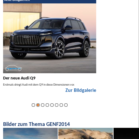
Neue Bildgalerien
Der neue Audi Q9
Der neue Mercedes GL
Erstmals dringt Audi mit dem Q9 in diese Dimensionen vor.
Der neue Mercedes GLA kommt zuers
Zur Bildgalerie
Hybrid.
ie
Bilder zum Thema GENF2014