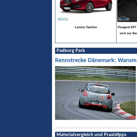
Lancia Ypsilon
Peugeot 207 
sich zur fl
Padborg Park
Rennstrecke Dänemark: Warum Pa
Materialvergleich und Praxistipps