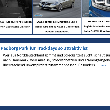
VW Golf VII R - Xe
SW - Die Rücksitze lassen
Etwas später als Limousine und T-
Tagfahrlicht in der n
achen Ladefläche umlegen
Modell wird das E-Klasse Cabrio dem
beim Golf VII R selbs
Facelift unterzogen.
dborg Park für Trackdays so attraktiv ist
Wer aus Norddeutschland kommt und Streckenzeit sucht, schaut 
nach Dänemark, weil Anreise, Streckenbetrieb und Trainingsangebo
überraschend unkompliziert zusammenpassen. Besonders ...
mehr ...