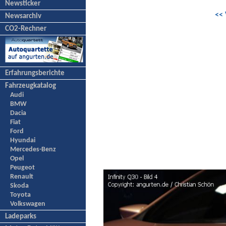
Newsticker
<< 
Newsarchiv
CO2-Rechner
Erfahrungsberichte
Fahrzeugkatalog
Audi
BMW
Dacia
Fiat
Ford
Hyundai
Mercedes-Benz
Opel
Peugeot
Renault
Skoda
Toyota
Volkswagen
Ladeparks