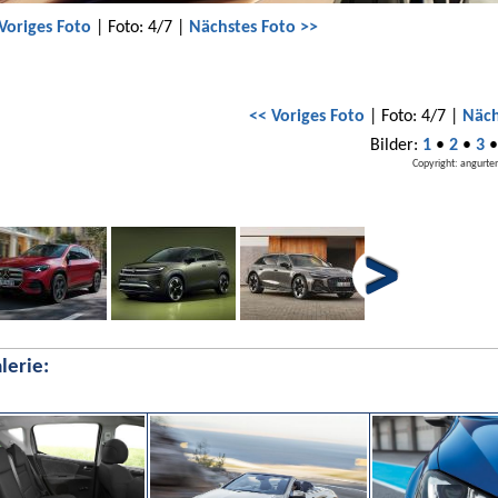
Voriges Foto
| Foto: 4/7 |
Nächstes Foto >>
<< Voriges Foto
| Foto: 4/7 |
Näch
Bilder:
1
•
2
•
3
Copyright: angurten
lerie: