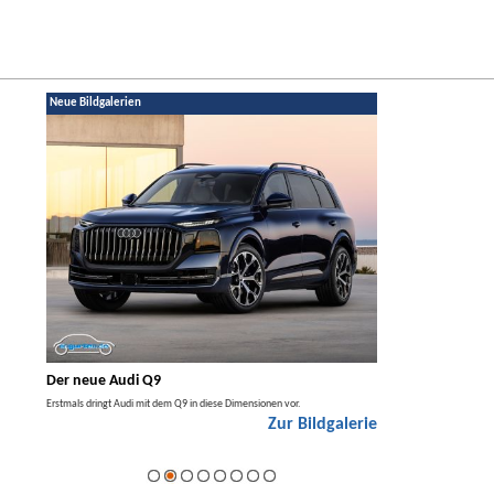
Neue Bildgalerien
Der neue Audi Q9
Der neue Merced
t den
Erstmals dringt Audi mit dem Q9 in diese Dimensionen vor.
Der neue Mercedes GLA kom
Zur Bildgalerie
Hybrid.
galerie