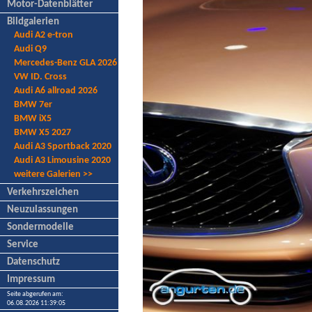
Motor-Datenblätter
Bildgalerien
Audi A2 e-tron
Audi Q9
Mercedes-Benz GLA 2026
VW ID. Cross
Audi A6 allroad 2026
BMW 7er
BMW iX5
BMW X5 2027
Audi A3 Sportback 2020
Audi A3 Limousine 2020
weitere Galerien >>
Verkehrszeichen
Neuzulassungen
Sondermodelle
Service
Datenschutz
Impressum
Seite abgerufen am:
06.08.2026 11:39:05