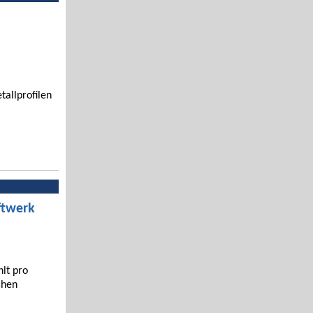
tallprofilen
ftwerk
hlt pro
chen