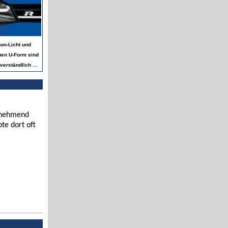
non-Licht und
euen U-Form sind
tverständlich …
zunehmend
te dort oft