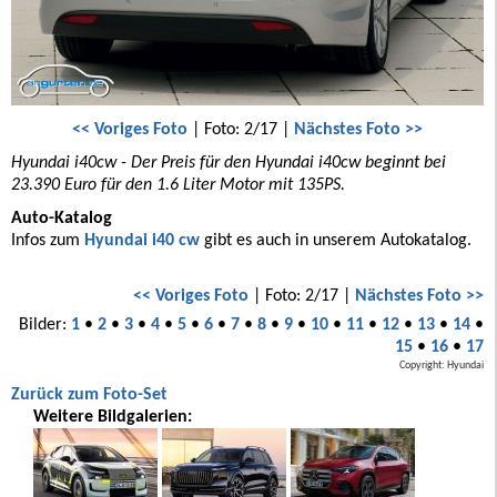
<< Voriges Foto
| Foto: 2/17 |
Nächstes Foto >>
Hyundai i40cw - Der Preis für den Hyundai i40cw beginnt bei
23.390 Euro für den 1.6 Liter Motor mit 135PS.
Auto-Katalog
Infos zum
Hyundai i40 cw
gibt es auch in unserem Autokatalog.
<< Voriges Foto
| Foto: 2/17 |
Nächstes Foto >>
Bilder:
1
•
2
•
3
•
4
•
5
•
6
•
7
•
8
•
9
•
10
•
11
•
12
•
13
•
14
•
15
•
16
•
17
Copyright: Hyundai
Zurück zum Foto-Set
Weitere Bildgalerien: