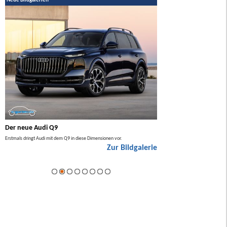
Neue Bildgalerien
Der neue Audi Q9
Der neue Mercedes GL
Erstmals dringt Audi mit dem Q9 in diese Dimensionen vor.
Der neue Mercedes GLA kommt zuers
Zur Bildgalerie
Hybrid.
ie