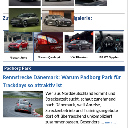
Zufällige Bilder aus unserer Bildgalerie:
R8 GT Spyder
Nissan Qashqai
VW Phaeton
Nissan Juke
Padborg Park
Rennstrecke Dänemark: Warum Padborg Park für
Trackdays so attraktiv ist
Wer aus Norddeutschland kommt und
Streckenzeit sucht, schaut zunehmend
nach Dänemark, weil Anreise,
Streckenbetrieb und Trainingsangebote
dort oft überraschend unkompliziert
zusammenpassen. Besonders ...
mehr ...