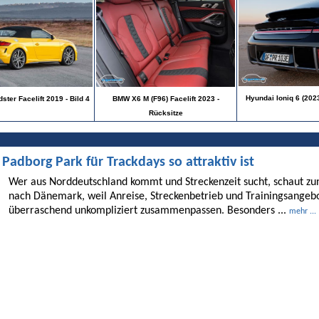
Hyundai Ioniq 6 (2023
ster Facelift 2019 - Bild 4
BMW X6 M (F96) Facelift 2023 -
Rücksitze
dborg Park für Trackdays so attraktiv ist
Wer aus Norddeutschland kommt und Streckenzeit sucht, schaut 
nach Dänemark, weil Anreise, Streckenbetrieb und Trainingsangebo
überraschend unkompliziert zusammenpassen. Besonders ...
mehr ...