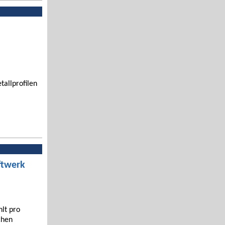
tallprofilen
ftwerk
hlt pro
chen