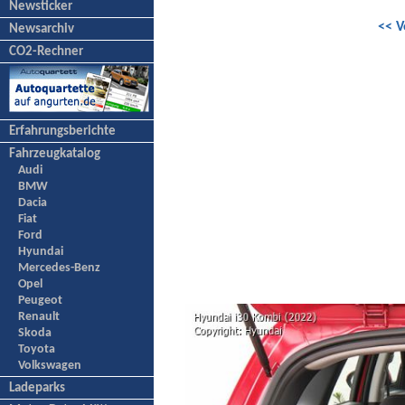
Newsticker
<< V
Newsarchiv
CO2-Rechner
Erfahrungsberichte
Fahrzeugkatalog
Audi
BMW
Dacia
Fiat
Ford
Hyundai
Mercedes-Benz
Opel
Peugeot
Renault
Skoda
Toyota
Volkswagen
Ladeparks