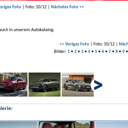
origes Foto
| Foto: 10/12 |
Nächstes Foto >>
 auch in unserem Autokatalog.
<< Voriges Foto
| Foto: 10/12 |
Näch
Bilder:
1
•
2
•
3
•
4
•
5
•
6
•
7
•
8
•
9
lerie: