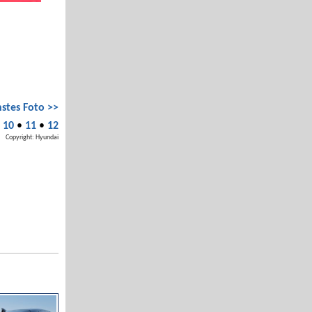
stes Foto >>
•
10
•
11
•
12
Copyright: Hyundai