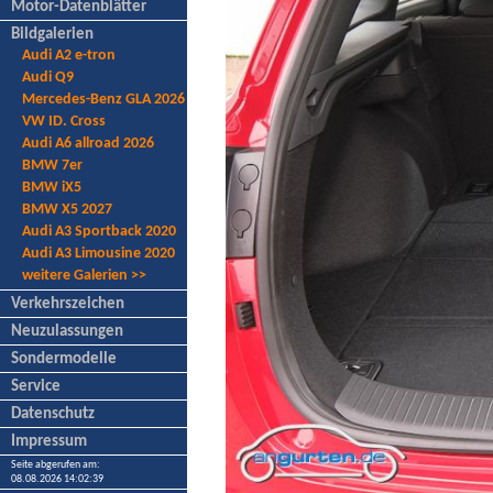
Motor-Datenblätter
Bildgalerien
Audi A2 e-tron
Audi Q9
Mercedes-Benz GLA 2026
VW ID. Cross
Audi A6 allroad 2026
BMW 7er
BMW iX5
BMW X5 2027
Audi A3 Sportback 2020
Audi A3 Limousine 2020
weitere Galerien >>
Verkehrszeichen
Neuzulassungen
Sondermodelle
Service
Datenschutz
Impressum
Seite abgerufen am:
08.08.2026 14:02:39