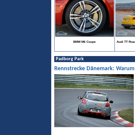
BMW M6 Coupe
Audi TT Road
Padborg Park
Rennstrecke Dänemark: Warum Pa