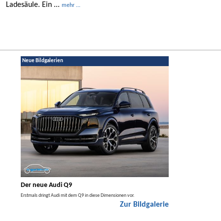
Ladesäule. Ein ...
mehr ...
Neue Bildgalerien
Der neue Audi Q9
Der neue Merced
t den
Erstmals dringt Audi mit dem Q9 in diese Dimensionen vor.
Der neue Mercedes GLA kom
Zur Bildgalerie
Hybrid.
galerie