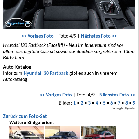
<< Voriges Foto
| Foto: 4/9 |
Nächstes Foto >>
Hyundai i30 Fastback (Facelift) - Neu im Innenraum sind vor
allem das digitale Cockpit sowie der deutlich vergrößerte mittlere
Bildschirm.
Auto-Katalog
Infos zum
Hyundai i30 Fastback
gibt es auch in unserem
Autokatalog.
<< Voriges Foto
| Foto: 4/9 |
Nächstes Foto >>
Bilder:
1
•
2
•
3
•
4
•
5
•
6
•
7
•
8
•
9
Copyright: Hyundai
Zurück zum Foto-Set
Weitere Bildgalerien: