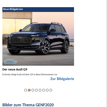
Neue Bildgalerien
Der neue Audi Q9
Der neue Mercedes GL
Erstmals dringt Audi mit dem Q9 in diese Dimensionen vor.
Der neue Mercedes GLA kommt zuers
Zur Bildgalerie
Hybrid.
ie
Bilder zum Thema GENF2020