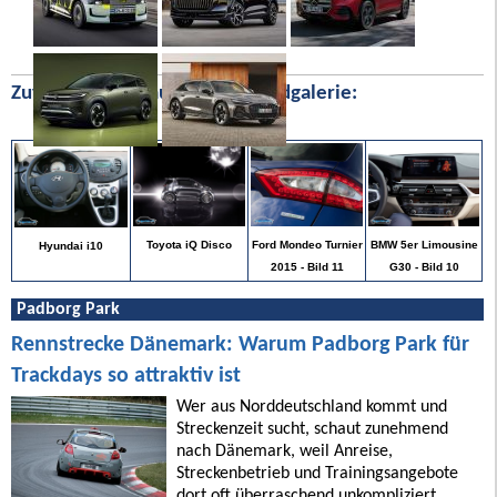
Zufällige Bilder aus unserer Bildgalerie:
BMW 5er Limousine
Toyota iQ Disco
Ford Mondeo Turnier
Hyundai i10
G30 - Bild 10
2015 - Bild 11
Padborg Park
Rennstrecke Dänemark: Warum Padborg Park für
Trackdays so attraktiv ist
Wer aus Norddeutschland kommt und
Streckenzeit sucht, schaut zunehmend
nach Dänemark, weil Anreise,
Streckenbetrieb und Trainingsangebote
dort oft überraschend unkompliziert