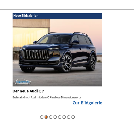
Neue Bildgalerien
Der neue Audi Q9
Der neue Merced
t den
Erstmals dringt Audi mit dem Q9 in diese Dimensionen vor.
Der neue Mercedes GLA kom
Zur Bildgalerie
Hybrid.
galerie