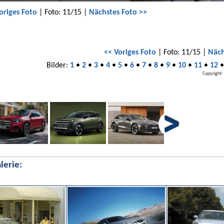
origes Foto
| Foto: 11/15 |
Nächstes Foto >>
<< Voriges Foto
| Foto: 11/15 |
Näch
Bilder:
1
•
2
•
3
•
4
•
5
•
6
•
7
•
8
•
9
•
10
•
11
•
12
Copyright:
lerie: