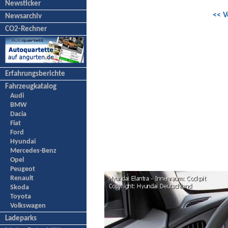
Newsticker
<< V
Newsarchiv
CO2-Rechner
Erfahrungsberichte
Fahrzeugkatalog
Audi
BMW
Dacia
Fiat
Ford
Hyundai
Mercedes-Benz
Opel
Peugeot
Renault
Skoda
Toyota
Volkswagen
Ladeparks