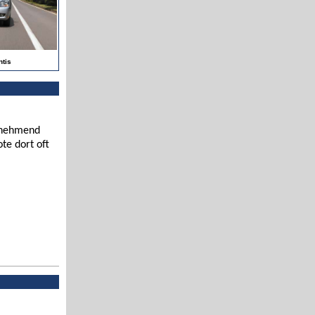
tis
zunehmend
te dort oft