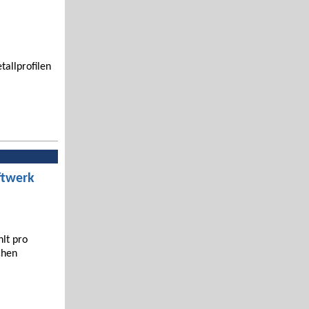
tallprofilen
ftwerk
hlt pro
chen