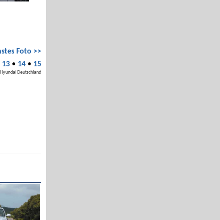
stes Foto >>
•
13
•
14
•
15
 Hyundai Deutschland