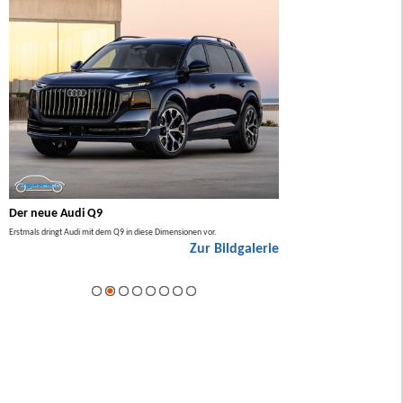
Der neue Audi Q9
Der neue Mercedes GL
Erstmals dringt Audi mit dem Q9 in diese Dimensionen vor.
Der neue Mercedes GLA kommt zuers
Zur Bildgalerie
Hybrid.
ie