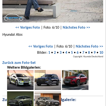
<< Voriges Foto
| Foto: 6/10 |
Nächstes Foto >>
Hyundai Atos
<< Voriges Foto
| Foto: 6/10 |
Nächstes Foto >>
Bilder:
1
•
2
•
3
•
4
•
5
•
6
•
7
•
8
•
9
•
10
Copyright: Hyundai Deutschland
Zurück zum Foto-Set
Weitere Bildgalerien:
Zufällige Bilder aus unserer Bildgalerie: