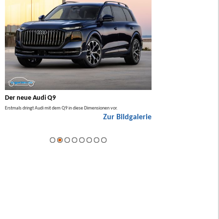
Der neue Audi Q9
Der neue Mercedes GL
Erstmals dringt Audi mit dem Q9 in diese Dimensionen vor.
Der neue Mercedes GLA kommt zuers
Zur Bildgalerie
Hybrid.
ie