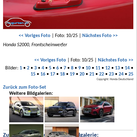
<< Voriges Foto
| Foto: 10/25 |
Nächstes Foto >>
Honda S2000, Frontscheinwerfer
<< Voriges Foto
| Foto: 10/25 |
Nächstes Foto >>
Bilder:
1
•
2
•
3
•
4
•
5
•
6
•
7
•
8
•
9
•
10
•
11
•
12
•
13
•
14
•
15
•
16
•
17
•
18
•
19
•
20
•
21
•
22
•
23
•
24
•
25
Copyright: Honda Deutschland
Zurück zum Foto-Set
Weitere Bildgalerien:
Zufällige Bilder aus unserer Bildgalerie: