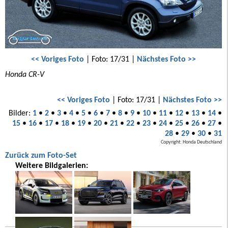
<< Voriges Foto
| Foto: 17/31 |
Nächstes Foto >>
Honda CR-V
<< Voriges Foto
| Foto: 17/31 |
Nächstes Foto >>
Bilder:
1
•
2
•
3
•
4
•
5
•
6
•
7
•
8
•
9
•
10
•
11
•
12
•
13
•
14
•
15
•
16
•
17
•
18
•
19
•
20
•
21
•
22
•
23
•
24
•
25
•
26
•
27
•
28
•
29
•
30
•
31
Copyright: Honda Deutschland
Zurück zum Foto-Set
Weitere Bildgalerien: