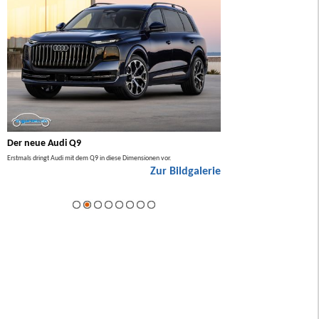
Der neue Audi Q9
Der neue Mercedes GL
Erstmals dringt Audi mit dem Q9 in diese Dimensionen vor.
Der neue Mercedes GLA kommt zuers
Zur Bildgalerie
Hybrid.
ie