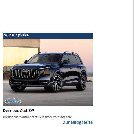
Neue Bildgalerien
Der neue Audi Q9
Der neue Mercedes GL
Erstmals dringt Audi mit dem Q9 in diese Dimensionen vor.
Der neue Mercedes GLA kommt zuers
Zur Bildgalerie
Hybrid.
ie