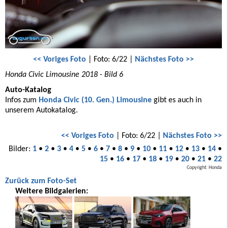
<< Voriges Foto
| Foto: 6/22 |
Nächstes Foto >>
Honda Civic Limousine 2018 - Bild 6
Auto-Katalog
Infos zum
Honda Civic (10. Gen.) Limousine
gibt es auch in
unserem Autokatalog.
<< Voriges Foto
| Foto: 6/22 |
Nächstes Foto >>
Bilder:
1
•
2
•
3
•
4
•
5
•
6
•
7
•
8
•
9
•
10
•
11
•
12
•
13
•
14
•
15
•
16
•
17
•
18
•
19
•
20
•
21
•
22
Copyright: Honda
Zurück zum Foto-Set
Weitere Bildgalerien: