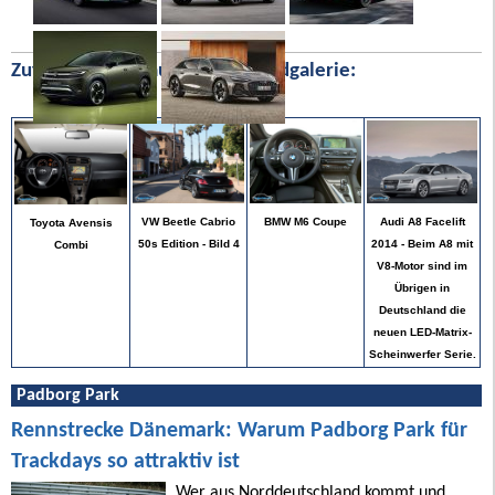
Zufällige Bilder aus unserer Bildgalerie:
Audi A8 Facelift
VW Beetle Cabrio
BMW M6 Coupe
Toyota Avensis
2014 - Beim A8 mit
50s Edition - Bild 4
Combi
V8-Motor sind im
Übrigen in
Deutschland die
neuen LED-Matrix-
Scheinwerfer Serie.
Padborg Park
Rennstrecke Dänemark: Warum Padborg Park für
Trackdays so attraktiv ist
Wer aus Norddeutschland kommt und