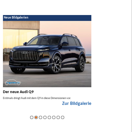
Neue Bildgalerien
Der neue Audi Q9
Der neue Mercedes GL
Erstmals dringt Audi mit dem Q9 in diese Dimensionen vor.
Der neue Mercedes GLA kommt zuers
Zur Bildgalerie
Hybrid.
ie