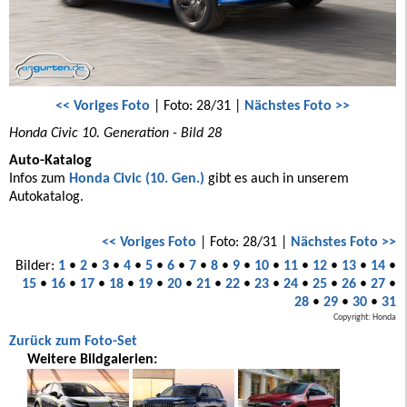
<< Voriges Foto
| Foto: 28/31 |
Nächstes Foto >>
Honda Civic 10. Generation - Bild 28
Auto-Katalog
Infos zum
Honda Civic (10. Gen.)
gibt es auch in unserem
Autokatalog.
<< Voriges Foto
| Foto: 28/31 |
Nächstes Foto >>
Bilder:
1
•
2
•
3
•
4
•
5
•
6
•
7
•
8
•
9
•
10
•
11
•
12
•
13
•
14
•
15
•
16
•
17
•
18
•
19
•
20
•
21
•
22
•
23
•
24
•
25
•
26
•
27
•
28
•
29
•
30
•
31
Copyright: Honda
Zurück zum Foto-Set
Weitere Bildgalerien: