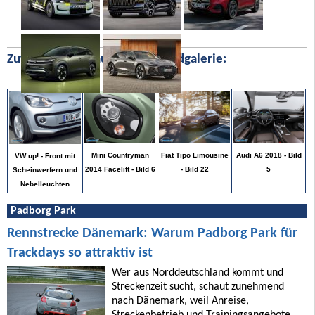
Zufällige Bilder aus unserer Bildgalerie:
Audi A6 2018 - Bild
Mini Countryman
Fiat Tipo Limousine
VW up! - Front mit
5
2014 Facelift - Bild 6
- Bild 22
Scheinwerfern und
Nebelleuchten
Padborg Park
Rennstrecke Dänemark: Warum Padborg Park für
Trackdays so attraktiv ist
Wer aus Norddeutschland kommt und
Streckenzeit sucht, schaut zunehmend
nach Dänemark, weil Anreise,
Streckenbetrieb und Trainingsangebote