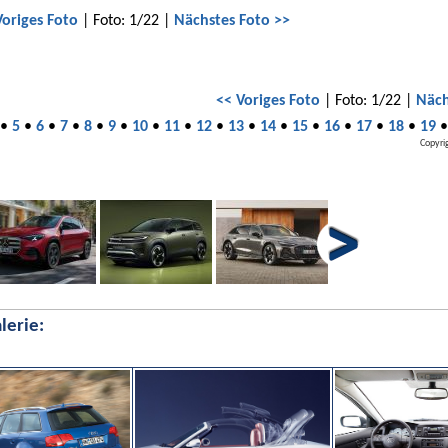
Voriges Foto
| Foto: 1/22 |
Nächstes Foto >>
<< Voriges Foto
| Foto: 1/22 |
Näch
•
5
•
6
•
7
•
8
•
9
•
10
•
11
•
12
•
13
•
14
•
15
•
16
•
17
•
18
•
19
Copyri
lerie: