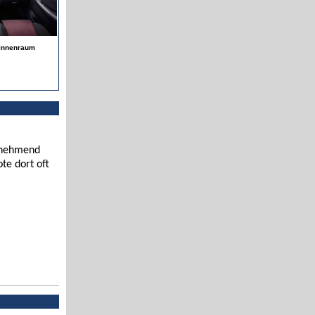
 Innenraum
zunehmend
te dort oft