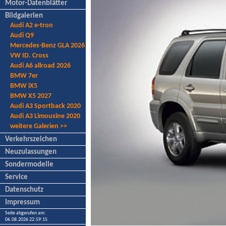
Motor-Datenblätter
Bildgalerien
Audi A2 e-tron
Audi Q9
Mercedes-Benz GLA 2026
VW ID. Cross
Audi A6 allroad 2026
BMW 7er
BMW iX5
BMW X5 2027
Audi A3 Sportback 2020
Audi A3 Limousine 2020
weitere Galerien >>
Verkehrszeichen
Neuzulassungen
Sondermodelle
Service
Datenschutz
Impressum
Seite abgerufen am:
06.08.2026 22:59:15