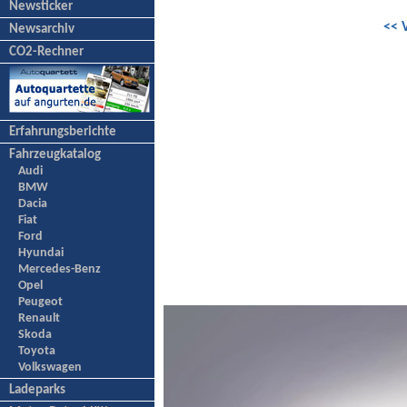
Newsticker
<< 
Newsarchiv
CO2-Rechner
Erfahrungsberichte
Fahrzeugkatalog
Audi
BMW
Dacia
Fiat
Ford
Hyundai
Mercedes-Benz
Opel
Peugeot
Renault
Skoda
Toyota
Volkswagen
Ladeparks