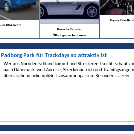
Toyota Corolla -
udi RS4 Avant
Porsche Boxster,
Öffnungsmechanismus
dborg Park für Trackdays so attraktiv ist
Wer aus Norddeutschland kommt und Streckenzeit sucht, schaut 
nach Dänemark, weil Anreise, Streckenbetrieb und Trainingsangebo
überraschend unkompliziert zusammenpassen. Besonders ...
mehr ...