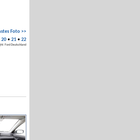
stes Foto >>
•
20
•
21
•
22
ght: Ford Deutschland