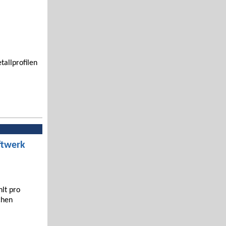
tallprofilen
ftwerk
hlt pro
chen