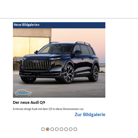
Neue Bildgalerien
Der neue Audi Q9
Der neue Merced
t den
Erstmals dringt Audi mit dem Q9 in diese Dimensionen vor.
Der neue Mercedes GLA kom
Zur Bildgalerie
Hybrid.
galerie