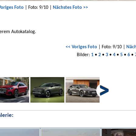
Voriges Foto
| Foto: 9/10 |
Nächstes Foto >>
serem Autokatalog.
<< Voriges Foto
| Foto: 9/10 |
Näch
Bilder:
1
•
2
•
3
•
4
•
5
•
6
•
lerie: