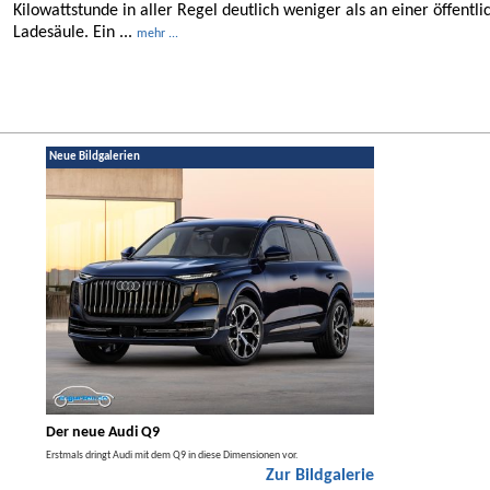
Kilowattstunde in aller Regel deutlich weniger als an einer öffentli
Ladesäule. Ein ...
mehr ...
Neue Bildgalerien
Der neue Audi Q9
Der neue Merced
t den
Erstmals dringt Audi mit dem Q9 in diese Dimensionen vor.
Der neue Mercedes GLA kom
Zur Bildgalerie
Hybrid.