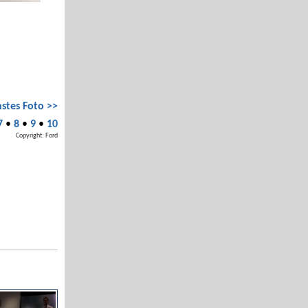
stes Foto >>
7
•
8
•
9
•
10
Copyright: Ford