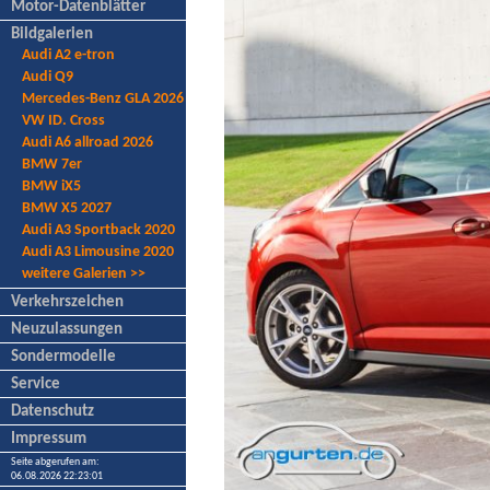
Motor-Datenblätter
Bildgalerien
Audi A2 e-tron
Audi Q9
Mercedes-Benz GLA 2026
VW ID. Cross
Audi A6 allroad 2026
BMW 7er
BMW iX5
BMW X5 2027
Audi A3 Sportback 2020
Audi A3 Limousine 2020
weitere Galerien >>
Verkehrszeichen
Neuzulassungen
Sondermodelle
Service
Datenschutz
Impressum
Seite abgerufen am:
06.08.2026 22:23:01