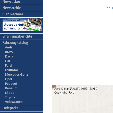
Newsticker
<< 
Newsarchiv
CO2-Rechner
Erfahrungsberichte
Fahrzeugkatalog
Audi
BMW
Dacia
Fiat
Ford
Hyundai
Mercedes-Benz
Opel
Peugeot
Renault
Skoda
Toyota
Volkswagen
Ladeparks