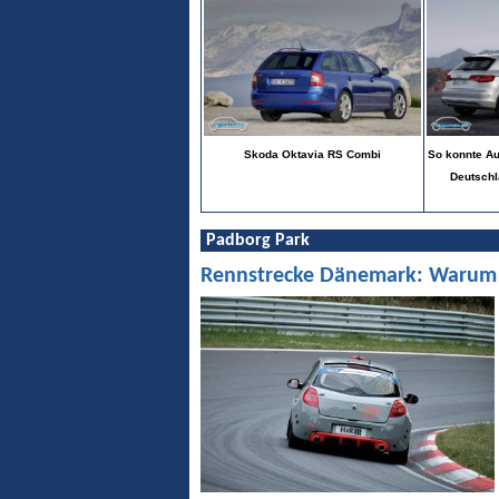
Skoda Oktavia RS Combi
So konnte Au
Deutschl
Padborg Park
Rennstrecke Dänemark: Warum Pa