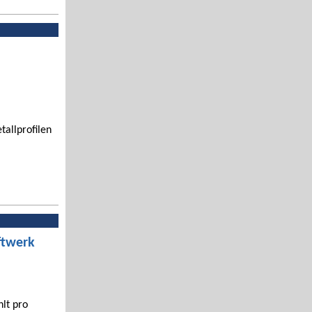
tallprofilen
ftwerk
hlt pro