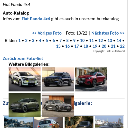
Fiat Panda 4x4
Auto-Katalog
Infos zum
Fiat Panda 4x4
gibt es auch in unserem Autokatalog.
<< Voriges Foto
| Foto: 13/22 |
Nächstes Foto >>
Bilder:
1
•
2
•
3
•
4
•
5
•
6
•
7
•
8
•
9
•
10
•
11
•
12
•
13
•
14
•
15
•
16
•
17
•
18
•
19
•
20
•
21
•
22
Copyright: Fiat Deutschland
Zurück zum Foto-Set
Weitere Bildgalerien:
Zufällige Bilder aus unserer Bildgalerie: