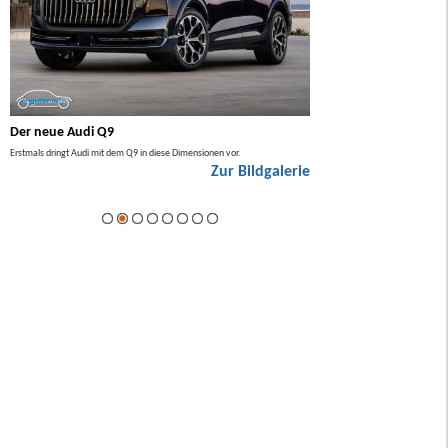
Der neue Audi Q9
Der neue Mercedes GL
Erstmals dringt Audi mit dem Q9 in diese Dimensionen vor.
Der neue Mercedes GLA kommt zuers
Zur Bildgalerie
Hybrid.
ie