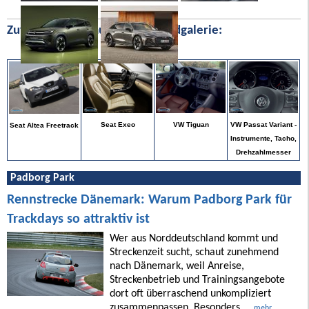
Zufällige Bilder aus unserer Bildgalerie:
VW Passat Variant -
Seat Exeo
VW Tiguan
Seat Altea Freetrack
Instrumente, Tacho,
Drehzahlmesser
Padborg Park
Rennstrecke Dänemark: Warum Padborg Park für
Trackdays so attraktiv ist
Wer aus Norddeutschland kommt und
Streckenzeit sucht, schaut zunehmend
nach Dänemark, weil Anreise,
Streckenbetrieb und Trainingsangebote
dort oft überraschend unkompliziert
zusammenpassen. Besonders ...
mehr ...