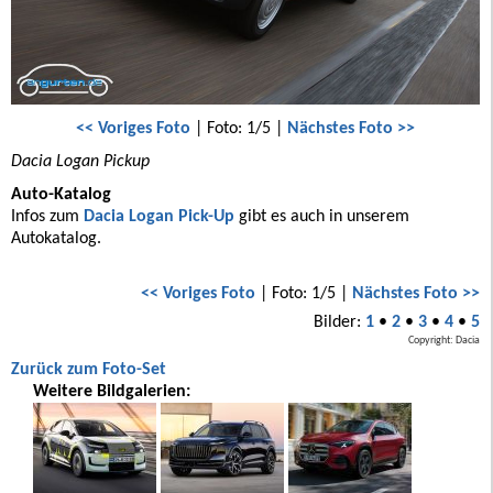
<< Voriges Foto
| Foto: 1/5 |
Nächstes Foto >>
Dacia Logan Pickup
Auto-Katalog
Infos zum
Dacia Logan Pick-Up
gibt es auch in unserem
Autokatalog.
<< Voriges Foto
| Foto: 1/5 |
Nächstes Foto >>
Bilder:
1
•
2
•
3
•
4
•
5
Copyright: Dacia
Zurück zum Foto-Set
Weitere Bildgalerien: