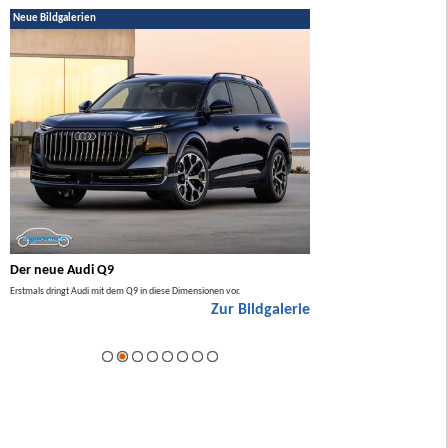
Neue Bildgalerien
Der neue Audi Q9
Der neue Mercedes GL
Erstmals dringt Audi mit dem Q9 in diese Dimensionen vor.
Der neue Mercedes GLA kommt zuers
Zur Bildgalerie
Hybrid.
ie