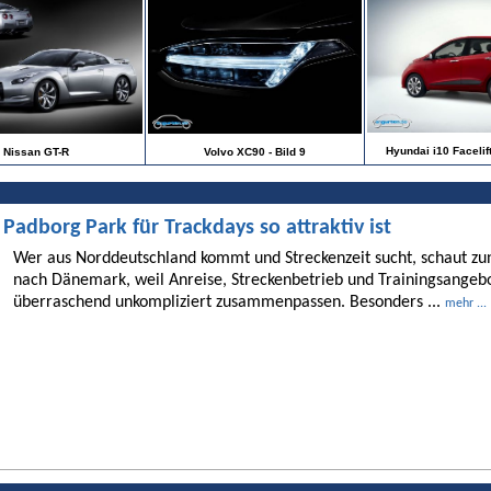
Hyundai i10 Facelift
Nissan GT-R
Volvo XC90 - Bild 9
dborg Park für Trackdays so attraktiv ist
Wer aus Norddeutschland kommt und Streckenzeit sucht, schaut 
nach Dänemark, weil Anreise, Streckenbetrieb und Trainingsangebo
überraschend unkompliziert zusammenpassen. Besonders ...
mehr ...