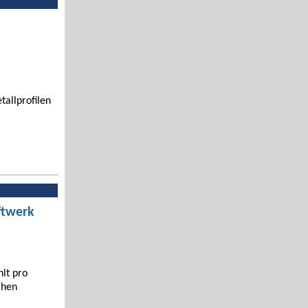
tallprofilen
ftwerk
hlt pro
chen