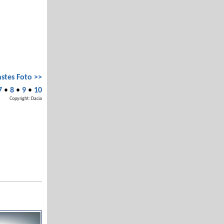
stes Foto >>
7
•
8
•
9
•
10
Copyright: Dacia