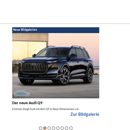
Neue Bildgalerien
Der neue Audi Q9
Der neue Merced
t den
Erstmals dringt Audi mit dem Q9 in diese Dimensionen vor.
Der neue Mercedes GLA kom
Zur Bildgalerie
Hybrid.
galerie