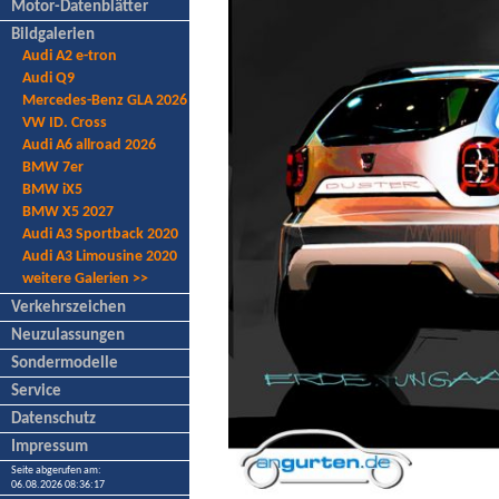
Motor-Datenblätter
Bildgalerien
Audi A2 e-tron
Audi Q9
Mercedes-Benz GLA 2026
VW ID. Cross
Audi A6 allroad 2026
BMW 7er
BMW iX5
BMW X5 2027
Audi A3 Sportback 2020
Audi A3 Limousine 2020
weitere Galerien >>
Verkehrszeichen
Neuzulassungen
Sondermodelle
Service
Datenschutz
Impressum
Seite abgerufen am:
06.08.2026 08:36:17