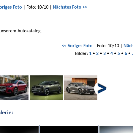
origes Foto
| Foto: 10/10 |
Nächstes Foto >>
 unserem Autokatalog.
<< Voriges Foto
| Foto: 10/10 |
Näch
Bilder:
1
•
2
•
3
•
4
•
5
•
6
•
lerie: