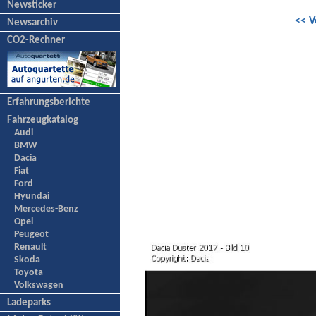
Newsticker
<< V
Newsarchiv
CO2-Rechner
Erfahrungsberichte
Fahrzeugkatalog
Audi
BMW
Dacia
Fiat
Ford
Hyundai
Mercedes-Benz
Opel
Peugeot
Renault
Skoda
Toyota
Volkswagen
Ladeparks