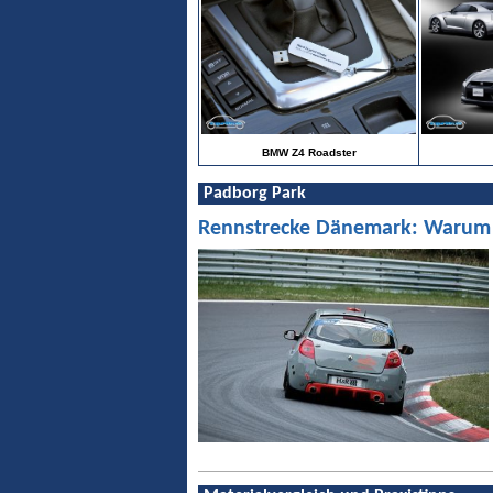
BMW Z4 Roadster
Padborg Park
Rennstrecke Dänemark: Warum Pa