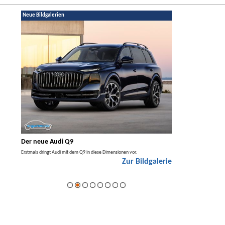
Neue Bildgalerien
Der neue Audi Q9
Der neue Merced
t den
Erstmals dringt Audi mit dem Q9 in diese Dimensionen vor.
Der neue Mercedes GLA kom
Zur Bildgalerie
Hybrid.
galerie