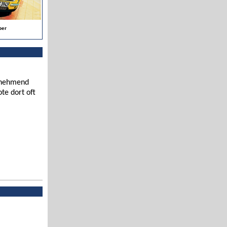
per
zunehmend
te dort oft