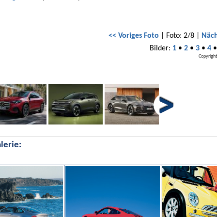
<< Voriges Foto
| Foto: 2/8 |
Näch
Bilder:
1
•
2
•
3
•
4
Copyright
lerie: