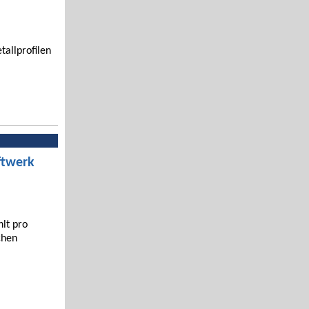
tallprofilen
ftwerk
hlt pro
chen