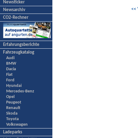
Newsticker
<< 
Newsarchiv
CO2-Rechner
Erfahrungsberichte
Fahrzeugkatalog
Audi
BMW
Dacia
Fiat
Ford
Hyundai
Mercedes-Benz
Opel
Peugeot
Renault
Skoda
Toyota
Volkswagen
Ladeparks