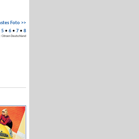
stes Foto >>
•
5
•
6
•
7
•
8
: Citroen Deutschland