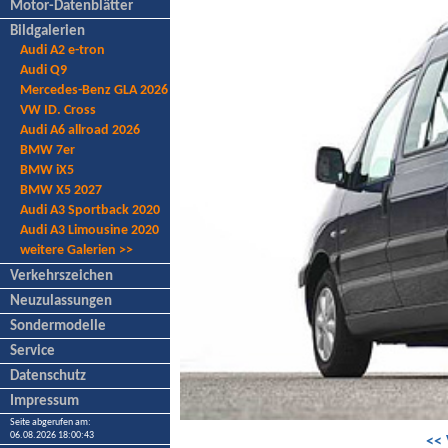
Motor-Datenblätter
Bildgalerien
Audi A2 e-tron
Audi Q9
Mercedes-Benz GLA 2026
VW ID. Cross
Audi A6 allroad 2026
BMW 7er
BMW iX5
BMW X5 2027
Audi A3 Sportback 2020
Audi A3 Limousine 2020
weitere Galerien >>
Verkehrszeichen
Neuzulassungen
Sondermodelle
Service
Datenschutz
Impressum
Seite abgerufen am:
06.08.2026 18:00:43
<< 