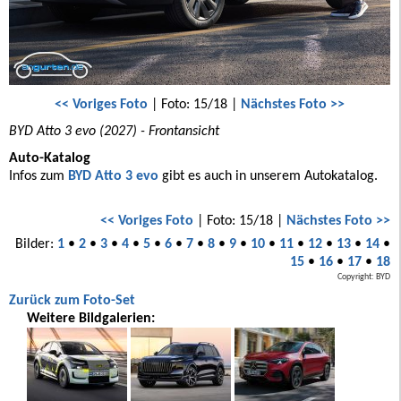
<< Voriges Foto
| Foto: 15/18 |
Nächstes Foto >>
BYD Atto 3 evo (2027) - Frontansicht
Auto-Katalog
Infos zum
BYD Atto 3 evo
gibt es auch in unserem Autokatalog.
<< Voriges Foto
| Foto: 15/18 |
Nächstes Foto >>
Bilder:
1
•
2
•
3
•
4
•
5
•
6
•
7
•
8
•
9
•
10
•
11
•
12
•
13
•
14
•
15
•
16
•
17
•
18
Copyright: BYD
Zurück zum Foto-Set
Weitere Bildgalerien: