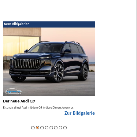
Neue Bildgalerien
Der neue Audi Q9
Der neue Mercedes GL
Erstmals dringt Audi mit dem Q9 in diese Dimensionen vor.
Der neue Mercedes GLA kommt zuers
Zur Bildgalerie
Hybrid.
ie