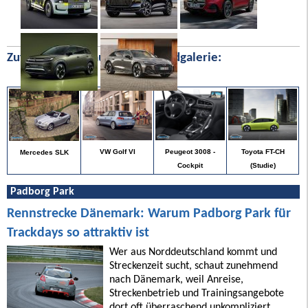
Zufällige Bilder aus unserer Bildgalerie:
Toyota FT-CH
VW Golf VI
Peugeot 3008 -
Mercedes SLK
(Studie)
Cockpit
Padborg Park
Rennstrecke Dänemark: Warum Padborg Park für
Trackdays so attraktiv ist
Wer aus Norddeutschland kommt und
Streckenzeit sucht, schaut zunehmend
nach Dänemark, weil Anreise,
Streckenbetrieb und Trainingsangebote
dort oft überraschend unkompliziert