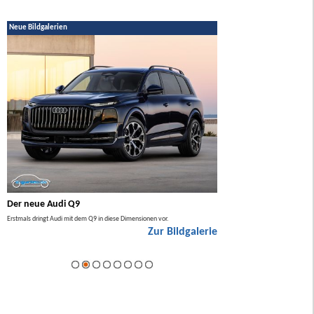
Neue Bildgalerien
Der neue Audi Q9
Der neue Mercedes GL
Erstmals dringt Audi mit dem Q9 in diese Dimensionen vor.
Der neue Mercedes GLA kommt zuers
Zur Bildgalerie
Hybrid.
ie