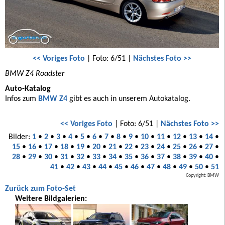
<< Voriges Foto
| Foto: 6/51 |
Nächstes Foto >>
BMW Z4 Roadster
Auto-Katalog
Infos zum
BMW Z4
gibt es auch in unserem Autokatalog.
<< Voriges Foto
| Foto: 6/51 |
Nächstes Foto >>
Bilder:
1
•
2
•
3
•
4
•
5
•
6
•
7
•
8
•
9
•
10
•
11
•
12
•
13
•
14
•
15
•
16
•
17
•
18
•
19
•
20
•
21
•
22
•
23
•
24
•
25
•
26
•
27
•
28
•
29
•
30
•
31
•
32
•
33
•
34
•
35
•
36
•
37
•
38
•
39
•
40
•
41
•
42
•
43
•
44
•
45
•
46
•
47
•
48
•
49
•
50
•
51
Copyright: BMW
Zurück zum Foto-Set
Weitere Bildgalerien: