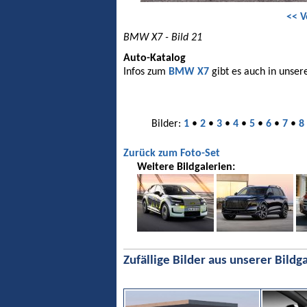
<< V
BMW X7 - Bild 21
Auto-Katalog
Infos zum
BMW X7
gibt es auch in unser
Bilder:
1
•
2
•
3
•
4
•
5
•
6
•
7
•
8
Zurück zum Foto-Set
Weitere Bildgalerien:
Zufällige Bilder aus unserer Bildga