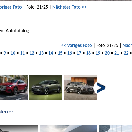
origes Foto
| Foto: 21/25 |
Nächstes Foto >>
em Autokatalog.
<< Voriges Foto
| Foto: 21/25 |
Näch
•
9
•
10
•
11
•
12
•
13
•
14
•
15
•
16
•
17
•
18
•
19
•
20
•
21
•
22
lerie: