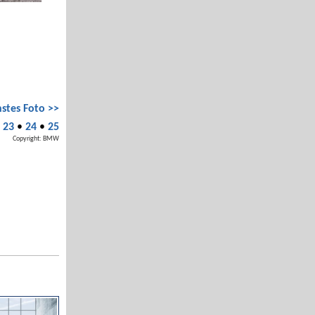
stes Foto >>
•
23
•
24
•
25
Copyright: BMW