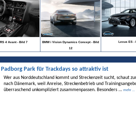
Lexus ES - 
RS 4 Avant - Bild 7
BMW i Vision Dynamics Concept - Bild
12
dborg Park für Trackdays so attraktiv ist
Wer aus Norddeutschland kommt und Streckenzeit sucht, schaut 
nach Dänemark, weil Anreise, Streckenbetrieb und Trainingsangebo
überraschend unkompliziert zusammenpassen. Besonders ...
mehr ...