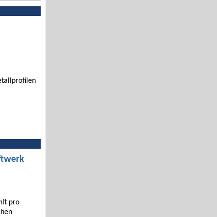
tallprofilen
ftwerk
hlt pro
chen