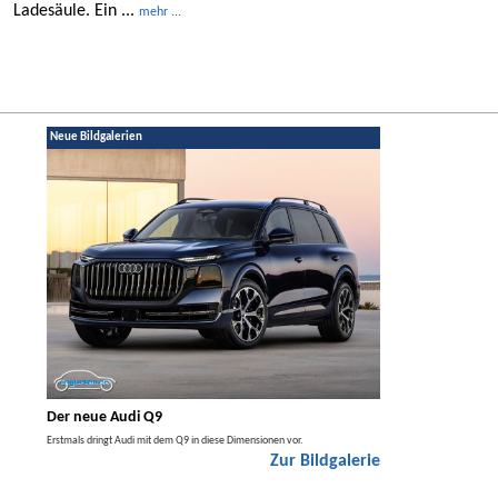
Ladesäule. Ein ...
mehr ...
Neue Bildgalerien
Der neue Audi Q9
Der neue Merced
t den
Erstmals dringt Audi mit dem Q9 in diese Dimensionen vor.
Der neue Mercedes GLA kom
Zur Bildgalerie
Hybrid.
galerie