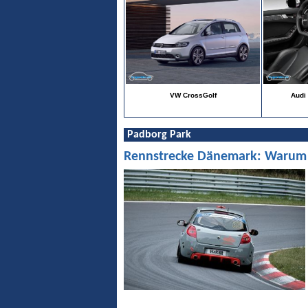
VW CrossGolf
Audi 
Padborg Park
Rennstrecke Dänemark: Warum Pa