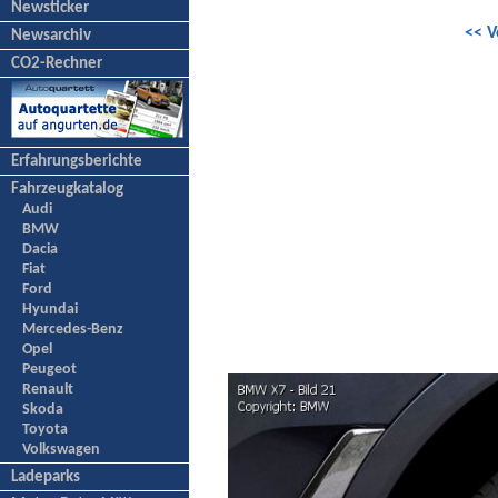
Newsticker
<< V
Newsarchiv
CO2-Rechner
Erfahrungsberichte
Fahrzeugkatalog
Audi
BMW
Dacia
Fiat
Ford
Hyundai
Mercedes-Benz
Opel
Peugeot
Renault
Skoda
Toyota
Volkswagen
Ladeparks