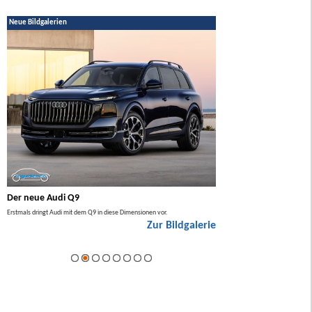
Neue Bildgalerien
Der neue Audi Q9
Der neue Mercedes GL
Erstmals dringt Audi mit dem Q9 in diese Dimensionen vor.
Der neue Mercedes GLA kommt zuers
Zur Bildgalerie
Hybrid.
ie