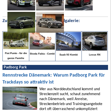
Zufällige Bilder aus unserer Bildgalerie:
Fiat Punto - für die
Skoda Fabia - Combi
Lexus RX
Saab 93 Kombi
ganze Familie
Padborg Park
Rennstrecke Dänemark: Warum Padborg Park für
Trackdays so attraktiv ist
Wer aus Norddeutschland kommt und
Streckenzeit sucht, schaut zunehmend
nach Dänemark, weil Anreise,
Streckenbetrieb und Trainingsangebote
dort oft überraschend unkompliziert