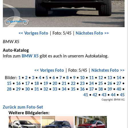
<< Voriges Foto
| Foto: 5/45 |
Nächstes Foto >>
BMW X5
Auto-Katalog
Infos zum
BMW X5
gibt es auch in unserem Autokatalog.
<< Voriges Foto
| Foto: 5/45 |
Nächstes Foto >>
Bilder:
1
•
2
•
3
•
4
•
5
•
6
•
7
•
8
•
9
•
10
•
11
•
12
•
13
•
14
•
15
•
16
•
17
•
18
•
19
•
20
•
21
•
22
•
23
•
24
•
25
•
26
•
27
•
28
•
29
•
30
•
31
•
32
•
33
•
34
•
35
•
36
•
37
•
38
•
39
•
40
•
41
•
42
•
43
•
44
•
45
Copyright: BMW AG
Zurück zum Foto-Set
Weitere Bildgalerien: