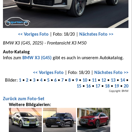
<< Voriges Foto
| Foto: 18/20 |
Nächstes Foto >>
BMW X3 (G45, 2025) - Frontansicht X3 M50
Auto-Katalog
Infos zum
BMW X3 (G45)
gibt es auch in unserem Autokatalog.
<< Voriges Foto
| Foto: 18/20 |
Nächstes Foto >>
Bilder:
1
•
2
•
3
•
4
•
5
•
6
•
7
•
8
•
9
•
10
•
11
•
12
•
13
•
14
•
15
•
16
•
17
•
18
•
19
•
20
Copyright: BMW
Zurück zum Foto-Set
Weitere Bildgalerien: