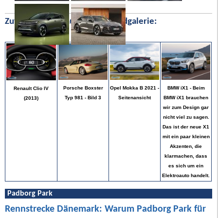
Zufällige Bilder aus unserer Bildgalerie:
BMW iX1 - Beim
Porsche Boxster
Opel Mokka B 2021 -
Renault Clio IV
BMW iX1 brauchen
Typ 981 - Bild 3
Seitenansicht
(2013)
wir zum Design gar
nicht viel zu sagen.
Das ist der neue X1
mit ein paar kleinen
Akzenten, die
klarmachen, dass
es sich um ein
Elektroauto handelt.
Padborg Park
Rennstrecke Dänemark: Warum Padborg Park für