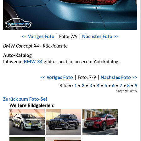
<< Voriges Foto
| Foto: 7/9 |
Nächstes Foto >>
BMW Concept X4 - Rückleuchte
Auto-Katalog
Infos zum
BMW X4
gibt es auch in unserem Autokatalog.
<< Voriges Foto
| Foto: 7/9 |
Nächstes Foto >>
Bilder:
1
•
2
•
3
•
4
•
5
•
6
•
7
•
8
•
9
Copyright: BMW
Zurück zum Foto-Set
Weitere Bildgalerien: