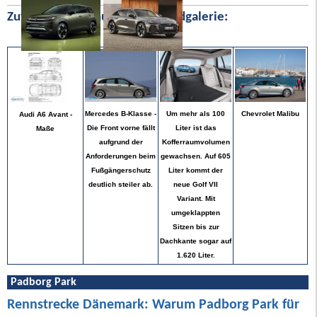
Zufällige Bilder aus unserer Bildgalerie:
Chevrolet Malibu
Mercedes B-Klasse -
Um mehr als 100
Audi A6 Avant -
Die Front vorne fällt
Liter ist das
Maße
aufgrund der
Kofferraumvolumen
Anforderungen beim
gewachsen. Auf 605
Fußgängerschutz
Liter kommt der
deutlich steiler ab.
neue Golf VII
Variant. Mit
umgeklappten
Sitzen bis zur
Dachkante sogar auf
1.620 Liter.
Padborg Park
Rennstrecke Dänemark: Warum Padborg Park für