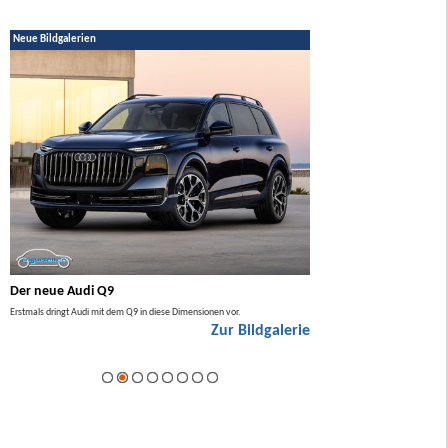
Neue Bildgalerien
Der neue Audi Q9
Der neue Mercedes GL
Erstmals dringt Audi mit dem Q9 in diese Dimensionen vor.
Der neue Mercedes GLA kommt zuers
Zur Bildgalerie
Hybrid.
ie