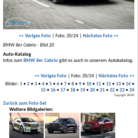
<< Voriges Foto
| Foto: 20/24 |
Nächstes Foto >>
BMW 8er Cabrio - Bild 20
Auto-Katalog
Infos zum
BMW 8er Cabrio
gibt es auch in unserem Autokatalog.
<< Voriges Foto
| Foto: 20/24 |
Nächstes Foto >>
Bilder:
1
•
2
•
3
•
4
•
5
•
6
•
7
•
8
•
9
•
10
•
11
•
12
•
13
•
14
•
15
•
16
•
17
•
18
•
19
•
20
•
21
•
22
•
23
•
24
Copyright: BMW
Zurück zum Foto-Set
Weitere Bildgalerien: