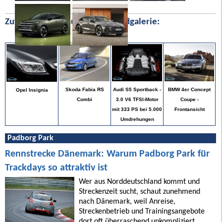
Zufällige Bilder aus unserer Bildgalerie:
BMW 4er Concept
Skoda Fabia RS
Audi S5 Sportback -
Opel Insignia
Coupe -
Combi
3.0 V6 TFSI-Motor
Frontansicht
mit 333 PS bei 5.000
Umdrehungen
Padborg Park
Rennstrecke Dänemark: Warum Padborg Park für
Trackdays so attraktiv ist
Wer aus Norddeutschland kommt und
Streckenzeit sucht, schaut zunehmend
nach Dänemark, weil Anreise,
Streckenbetrieb und Trainingsangebote
dort oft überraschend unkompliziert