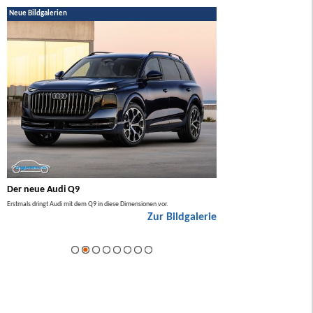
Neue Bildgalerien
Der neue Audi Q9
Der neue Mercedes GL
Erstmals dringt Audi mit dem Q9 in diese Dimensionen vor.
Der neue Mercedes GLA kommt zuers
Zur Bildgalerie
Hybrid.
ie