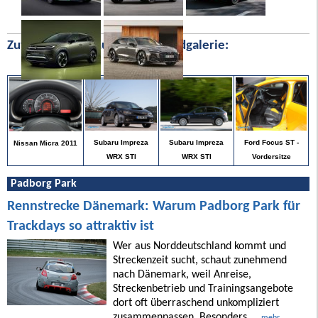
Zufällige Bilder aus unserer Bildgalerie:
Ford Focus ST -
Subaru Impreza
Subaru Impreza
Nissan Micra 2011
Vordersitze
WRX STI
WRX STI
Padborg Park
Rennstrecke Dänemark: Warum Padborg Park für
Trackdays so attraktiv ist
Wer aus Norddeutschland kommt und
Streckenzeit sucht, schaut zunehmend
nach Dänemark, weil Anreise,
Streckenbetrieb und Trainingsangebote
dort oft überraschend unkompliziert
zusammenpassen. Besonders ...
mehr ...