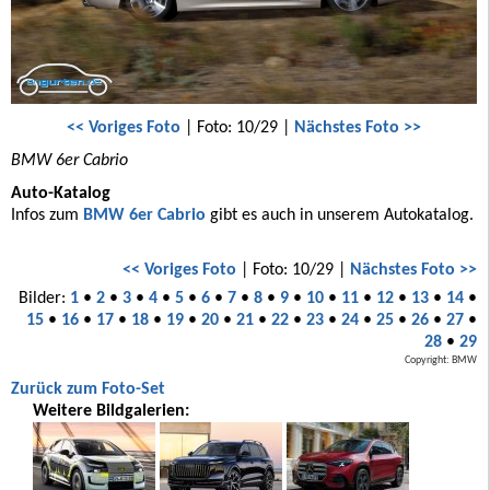
<< Voriges Foto
| Foto: 10/29 |
Nächstes Foto >>
BMW 6er Cabrio
Auto-Katalog
Infos zum
BMW 6er Cabrio
gibt es auch in unserem Autokatalog.
<< Voriges Foto
| Foto: 10/29 |
Nächstes Foto >>
Bilder:
1
•
2
•
3
•
4
•
5
•
6
•
7
•
8
•
9
•
10
•
11
•
12
•
13
•
14
•
15
•
16
•
17
•
18
•
19
•
20
•
21
•
22
•
23
•
24
•
25
•
26
•
27
•
28
•
29
Copyright: BMW
Zurück zum Foto-Set
Weitere Bildgalerien: