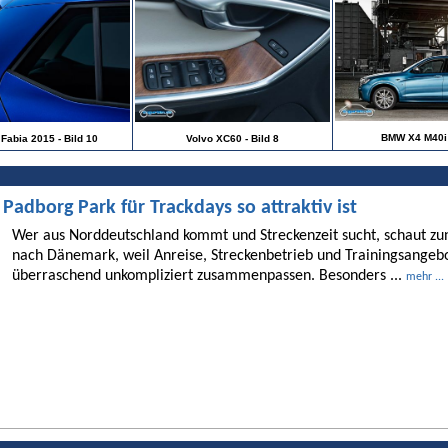
BMW X4 M40i -
Fabia 2015 - Bild 10
Volvo XC60 - Bild 8
dborg Park für Trackdays so attraktiv ist
Wer aus Norddeutschland kommt und Streckenzeit sucht, schaut 
nach Dänemark, weil Anreise, Streckenbetrieb und Trainingsangebo
überraschend unkompliziert zusammenpassen. Besonders ...
mehr ...