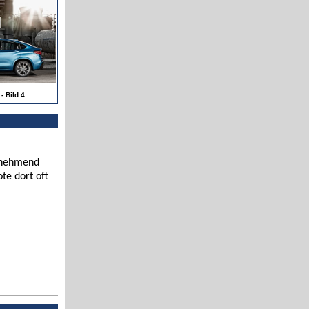
 Bild 4
zunehmend
te dort oft