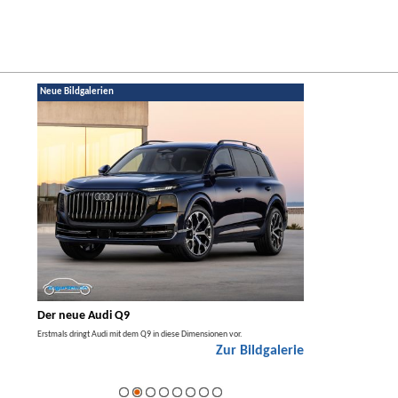
Neue Bildgalerien
Der neue Audi Q9
Der neue Merced
t den
Erstmals dringt Audi mit dem Q9 in diese Dimensionen vor.
Der neue Mercedes GLA kom
Zur Bildgalerie
Hybrid.
galerie