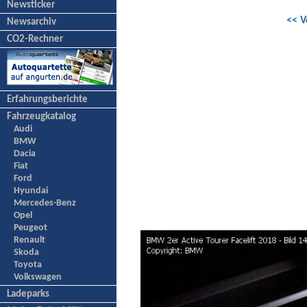
Newsticker
<< V
Newsarchiv
CO2-Rechner
Erfahrungsberichte
Fahrzeugkatalog
Audi
BMW
Dacia
Fiat
Ford
Hyundai
Mercedes-Benz
Opel
Peugeot
Renault
Skoda
Toyota
Volkswagen
Ladeparks