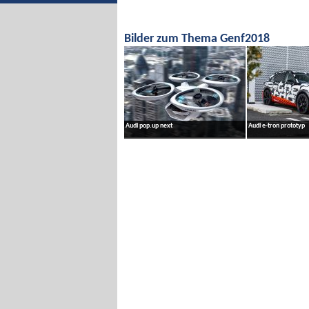
Bilder zum Thema Genf2018
Audi pop.up next
Audi e-tron prototyp