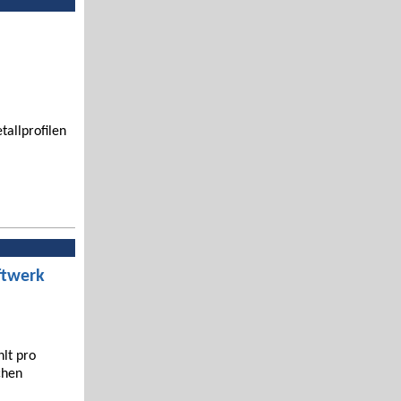
tallprofilen
ftwerk
hlt pro
chen