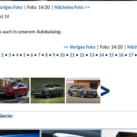
origes Foto
| Foto: 14/20 |
Nächstes Foto >>
ld 14
s auch in unserem Autokatalog.
<< Voriges Foto
| Foto: 14/20 |
Näch
•
2
•
3
•
4
•
5
•
6
•
7
•
8
•
9
•
10
•
11
•
12
•
13
•
14
•
15
•
16
•
17
lerie: