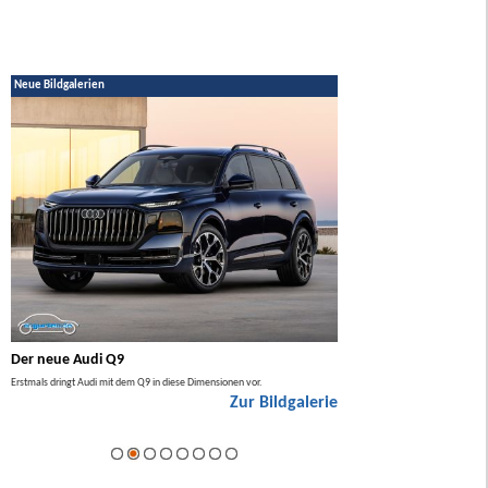
Neue Bildgalerien
Der neue Audi Q9
Der neue Mercedes GL
Erstmals dringt Audi mit dem Q9 in diese Dimensionen vor.
Der neue Mercedes GLA kommt zuers
Zur Bildgalerie
Hybrid.
ie