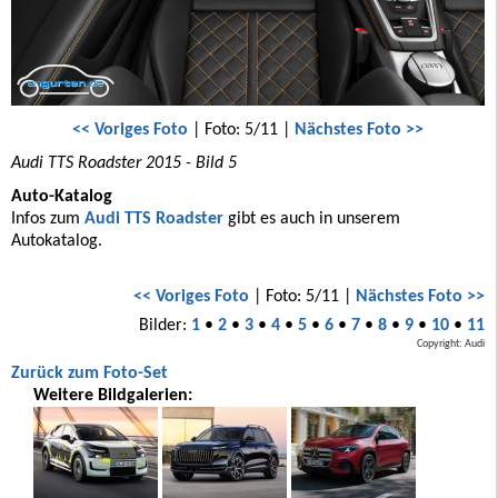
<< Voriges Foto
| Foto: 5/11 |
Nächstes Foto >>
Audi TTS Roadster 2015 - Bild 5
Auto-Katalog
Infos zum
Audi TTS Roadster
gibt es auch in unserem
Autokatalog.
<< Voriges Foto
| Foto: 5/11 |
Nächstes Foto >>
Bilder:
1
•
2
•
3
•
4
•
5
•
6
•
7
•
8
•
9
•
10
•
11
Copyright: Audi
Zurück zum Foto-Set
Weitere Bildgalerien: