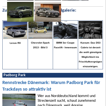
Zufällige Bilder aus unserer Bildgalerie:
Kurzum: Das DS3
Chevrolet Spark
BMW 3er Coupe
Lexus RX
Cabrio ist derzeit
2013 - Bild 3
Facelift - Innenraum
die wohl günstigste
Möglichkeit ins
Frischluftvergnügen
einzusteigen.
Padborg Park
Rennstrecke Dänemark: Warum Padborg Park für
Trackdays so attraktiv ist
Wer aus Norddeutschland kommt und
Streckenzeit sucht, schaut zunehmend
nach Dänemark, weil Anreise,