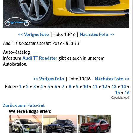
<< Voriges Foto
| Foto: 13/16 |
Nächstes Foto >>
Audi TT Roadster Facelift 2019 - Bild 13
Auto-Katalog
Infos zum
Audi TT Roadster
gibt es auch in unserem
Autokatalog.
<< Voriges Foto
| Foto: 13/16 |
Nächstes Foto >>
Bilder:
1
•
2
•
3
•
4
•
5
•
6
•
7
•
8
•
9
•
10
•
11
•
12
•
13
•
14
•
15
•
16
Copyright: Audi
Zurück zum Foto-Set
Weitere Bildgalerien: