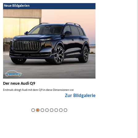
Neue Bildgalerien
Der neue Audi Q9
Der neue Mercedes GL
Erstmals dringt Audi mit dem Q9 in diese Dimensionen vor.
Der neue Mercedes GLA kommt zuers
Zur Bildgalerie
Hybrid.
ie