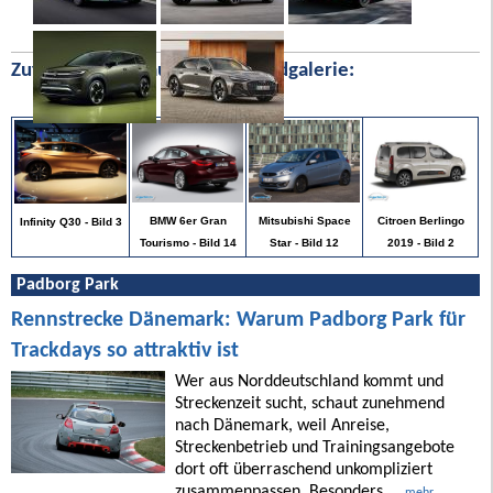
Zufällige Bilder aus unserer Bildgalerie:
Citroen Berlingo
BMW 6er Gran
Mitsubishi Space
Infinity Q30 - Bild 3
2019 - Bild 2
Tourismo - Bild 14
Star - Bild 12
Padborg Park
Rennstrecke Dänemark: Warum Padborg Park für
Trackdays so attraktiv ist
Wer aus Norddeutschland kommt und
Streckenzeit sucht, schaut zunehmend
nach Dänemark, weil Anreise,
Streckenbetrieb und Trainingsangebote
dort oft überraschend unkompliziert
zusammenpassen. Besonders ...
mehr ...