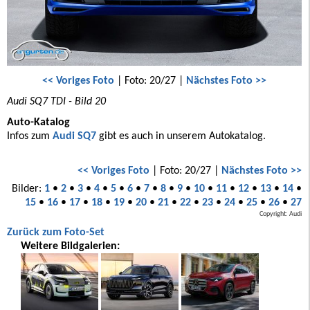
<< Voriges Foto
| Foto: 20/27 |
Nächstes Foto >>
Audi SQ7 TDI - Bild 20
Auto-Katalog
Infos zum
Audi SQ7
gibt es auch in unserem Autokatalog.
<< Voriges Foto
| Foto: 20/27 |
Nächstes Foto >>
Bilder:
1
•
2
•
3
•
4
•
5
•
6
•
7
•
8
•
9
•
10
•
11
•
12
•
13
•
14
•
15
•
16
•
17
•
18
•
19
•
20
•
21
•
22
•
23
•
24
•
25
•
26
•
27
Copyright: Audi
Zurück zum Foto-Set
Weitere Bildgalerien: