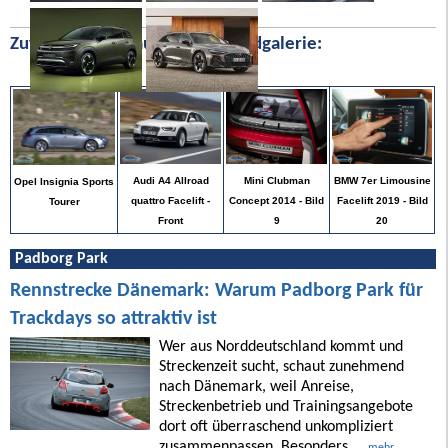
Zufällige Bilder aus unserer Bildgalerie:
BMW 7er Limousine
Audi A4 Allroad
Mini Clubman
Opel Insignia Sports
Facelift 2019 - Bild
quattro Facelift -
Concept 2014 - Bild
Tourer
20
Front
9
Padborg Park
Rennstrecke Dänemark: Warum Padborg Park für
Trackdays so attraktiv ist
Wer aus Norddeutschland kommt und
Streckenzeit sucht, schaut zunehmend
nach Dänemark, weil Anreise,
Streckenbetrieb und Trainingsangebote
dort oft überraschend unkompliziert
zusammenpassen. Besonders ...
mehr ...