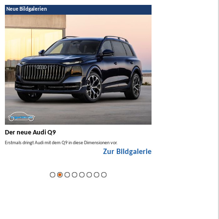
Neue Bildgalerien
Der neue Audi Q9
Der neue Mercedes GL
Erstmals dringt Audi mit dem Q9 in diese Dimensionen vor.
Der neue Mercedes GLA kommt zuers
Zur Bildgalerie
Hybrid.
ie