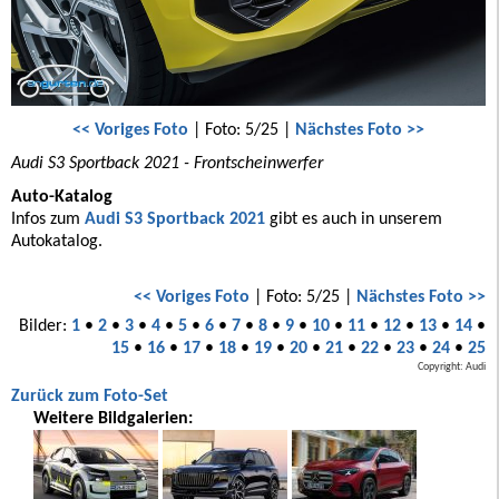
<< Voriges Foto
| Foto: 5/25 |
Nächstes Foto >>
Audi S3 Sportback 2021 - Frontscheinwerfer
Auto-Katalog
Infos zum
Audi S3 Sportback 2021
gibt es auch in unserem
Autokatalog.
<< Voriges Foto
| Foto: 5/25 |
Nächstes Foto >>
Bilder:
1
•
2
•
3
•
4
•
5
•
6
•
7
•
8
•
9
•
10
•
11
•
12
•
13
•
14
•
15
•
16
•
17
•
18
•
19
•
20
•
21
•
22
•
23
•
24
•
25
Copyright: Audi
Zurück zum Foto-Set
Weitere Bildgalerien: