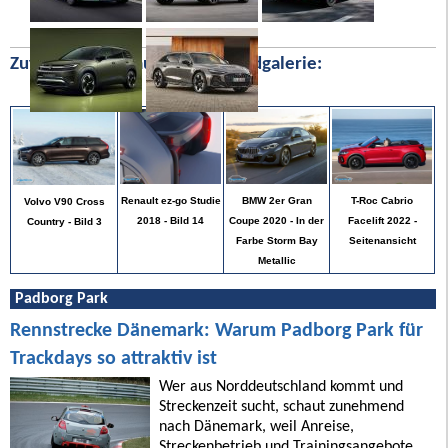
Zufällige Bilder aus unserer Bildgalerie:
T-Roc Cabrio
Renault ez-go Studie
BMW 2er Gran
Volvo V90 Cross
Facelift 2022 -
2018 - Bild 14
Coupe 2020 - In der
Country - Bild 3
Seitenansicht
Farbe Storm Bay
Metallic
Padborg Park
Rennstrecke Dänemark: Warum Padborg Park für
Trackdays so attraktiv ist
Wer aus Norddeutschland kommt und
Streckenzeit sucht, schaut zunehmend
nach Dänemark, weil Anreise,
Streckenbetrieb und Trainingsangebote