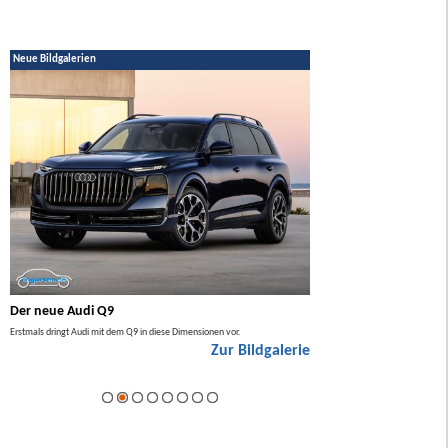
Neue Bildgalerien
Der neue Audi Q9
Der neue Mercedes GL
Erstmals dringt Audi mit dem Q9 in diese Dimensionen vor.
Der neue Mercedes GLA kommt zuers
Zur Bildgalerie
Hybrid.
ie