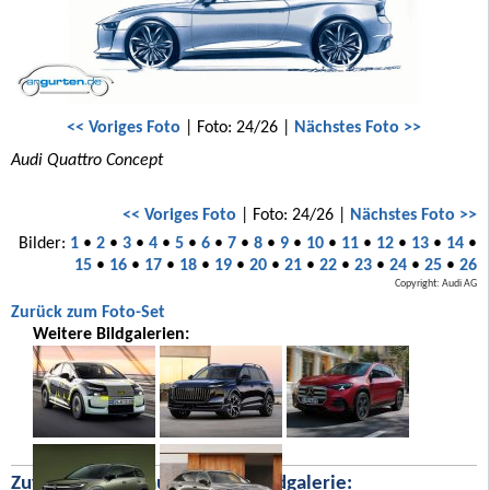
<< Voriges Foto
| Foto: 24/26 |
Nächstes Foto >>
Audi Quattro Concept
<< Voriges Foto
| Foto: 24/26 |
Nächstes Foto >>
Bilder:
1
•
2
•
3
•
4
•
5
•
6
•
7
•
8
•
9
•
10
•
11
•
12
•
13
•
14
•
15
•
16
•
17
•
18
•
19
•
20
•
21
•
22
•
23
•
24
•
25
•
26
Copyright: Audi AG
Zurück zum Foto-Set
Weitere Bildgalerien:
Zufällige Bilder aus unserer Bildgalerie: