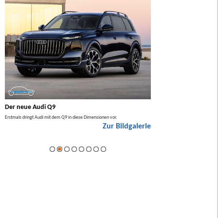
Der neue Audi Q9
Der neue Mercedes GL
Erstmals dringt Audi mit dem Q9 in diese Dimensionen vor.
Der neue Mercedes GLA kommt zuers
Zur Bildgalerie
Hybrid.
ie