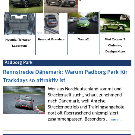
Mini Cooper S
Hyundai Grandeur
Mazda2
Hyundai Terracan -
Clubman,
Laderaum
Designskizze
Padborg Park
Rennstrecke Dänemark: Warum Padborg Park für
Trackdays so attraktiv ist
Wer aus Norddeutschland kommt und
Streckenzeit sucht, schaut zunehmend
nach Dänemark, weil Anreise,
Streckenbetrieb und Trainingsangebote
dort oft überraschend unkompliziert
zusammenpassen. Besonders ...
mehr ...