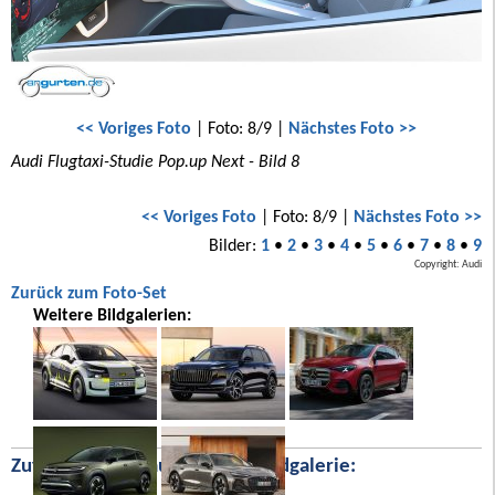
<< Voriges Foto
| Foto: 8/9 |
Nächstes Foto >>
Audi Flugtaxi-Studie Pop.up Next - Bild 8
<< Voriges Foto
| Foto: 8/9 |
Nächstes Foto >>
Bilder:
1
•
2
•
3
•
4
•
5
•
6
•
7
•
8
•
9
Copyright: Audi
Zurück zum Foto-Set
Weitere Bildgalerien:
Zufällige Bilder aus unserer Bildgalerie: