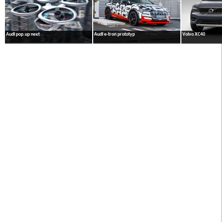
Audi pop.up next
Audi e-tron prototyp
Volvo XC40