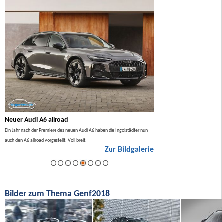
Neuer Audi A6 allroad
BMW 7er Facelift 2026
lso
Ein Jahr nach der Premiere des neuen Audi A6 haben die Ingolstädter nun
Im Sommer 2026 gibt es ein Facel
auch den A6 allroad vorgestellt. Voll breit.
ie
Zur Bildgalerie
Bilder zum Thema Genf2018