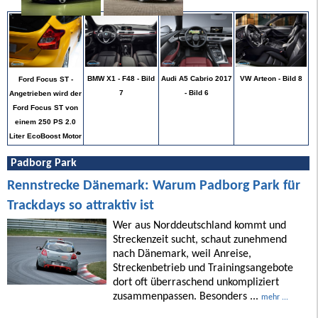
VW Arteon - Bild 8
BMW X1 - F48 - Bild
Audi A5 Cabrio 2017
Ford Focus ST -
7
- Bild 6
Angetrieben wird der
Ford Focus ST von
einem 250 PS 2.0
Liter EcoBoost Motor
Padborg Park
Rennstrecke Dänemark: Warum Padborg Park für
Trackdays so attraktiv ist
Wer aus Norddeutschland kommt und
Streckenzeit sucht, schaut zunehmend
nach Dänemark, weil Anreise,
Streckenbetrieb und Trainingsangebote
dort oft überraschend unkompliziert
zusammenpassen. Besonders ...
mehr ...