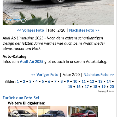
<< Voriges Foto
| Foto: 2/20 |
Nächstes Foto >>
Audi A6 Limousine 2025 - Nach dem extrem scharfkantigen
Design der letzten Jahre wird es wie auch beim Avant wieder
etwas runder am Heck.
Auto-Katalog
Infos zum
Audi A6 2025
gibt es auch in unserem Autokatalog.
<< Voriges Foto
| Foto: 2/20 |
Nächstes Foto >>
Bilder:
1
•
2
•
3
•
4
•
5
•
6
•
7
•
8
•
9
•
10
•
11
•
12
•
13
•
14
•
15
•
16
•
17
•
18
•
19
•
20
Copyright: Audi
Zurück zum Foto-Set
Weitere Bildgalerien: