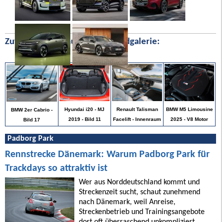
Zufällige Bilder aus unserer Bildgalerie:
BMW M5 Limousine
Hyundai i20 - MJ
Renault Talisman
BMW 2er Cabrio -
2025 - V8 Motor
2019 - Bild 11
Facelift - Innenraum
Bild 17
Padborg Park
Rennstrecke Dänemark: Warum Padborg Park für
Trackdays so attraktiv ist
Wer aus Norddeutschland kommt und
Streckenzeit sucht, schaut zunehmend
nach Dänemark, weil Anreise,
Streckenbetrieb und Trainingsangebote
dort oft überraschend unkompliziert