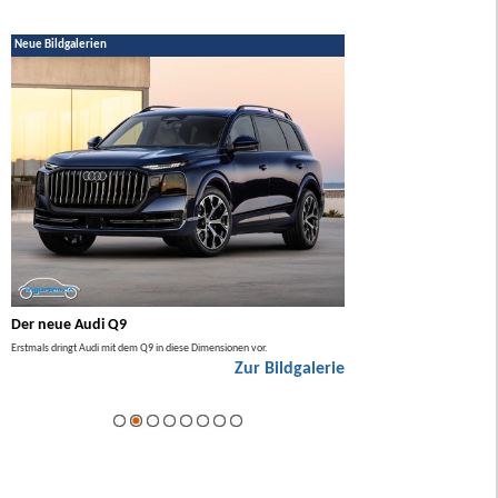
Neue Bildgalerien
Der neue Audi Q9
Der neue Mercedes GL
Erstmals dringt Audi mit dem Q9 in diese Dimensionen vor.
Der neue Mercedes GLA kommt zuers
Zur Bildgalerie
Hybrid.
ie