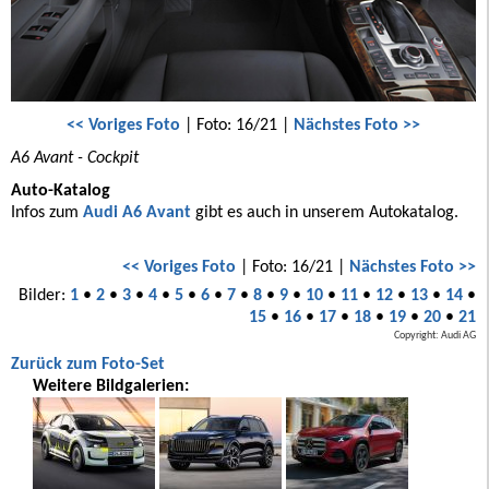
<< Voriges Foto
| Foto: 16/21 |
Nächstes Foto >>
A6 Avant - Cockpit
Auto-Katalog
Infos zum
Audi A6 Avant
gibt es auch in unserem Autokatalog.
<< Voriges Foto
| Foto: 16/21 |
Nächstes Foto >>
Bilder:
1
•
2
•
3
•
4
•
5
•
6
•
7
•
8
•
9
•
10
•
11
•
12
•
13
•
14
•
15
•
16
•
17
•
18
•
19
•
20
•
21
Copyright: Audi AG
Zurück zum Foto-Set
Weitere Bildgalerien: