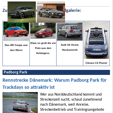
Zufällige Bilder aus unserer Bildgalerie:
Etwa so groß die ein
Audi A4 Avant,
Das M3 Coupe aus
Polo aus den
Heckansicht
den 90ern
Achtzigern.
Citroen C3 Pluriel
Padborg Park
Rennstrecke Dänemark: Warum Padborg Park für
Trackdays so attraktiv ist
Wer aus Norddeutschland kommt und
Streckenzeit sucht, schaut zunehmend
nach Dänemark, weil Anreise,
Streckenbetrieb und Trainingsangebote