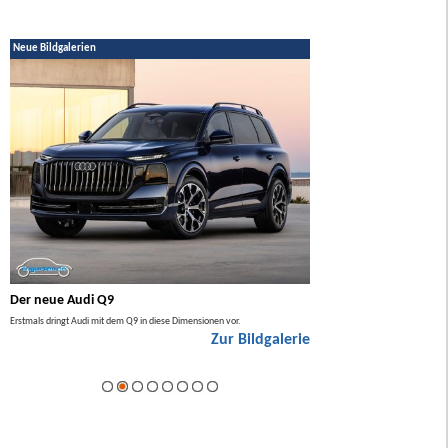
Neue Bildgalerien
Der neue Audi Q9
Der neue Mercedes GL
Erstmals dringt Audi mit dem Q9 in diese Dimensionen vor.
Der neue Mercedes GLA kommt zuers
Zur Bildgalerie
Hybrid.
ie