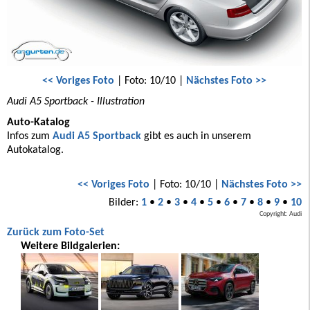
<< Voriges Foto
| Foto: 10/10 |
Nächstes Foto >>
Audi A5 Sportback - Illustration
Auto-Katalog
Infos zum
Audi A5 Sportback
gibt es auch in unserem
Autokatalog.
<< Voriges Foto
| Foto: 10/10 |
Nächstes Foto >>
Bilder:
1
•
2
•
3
•
4
•
5
•
6
•
7
•
8
•
9
•
10
Copyright: Audi
Zurück zum Foto-Set
Weitere Bildgalerien: