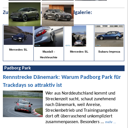
Zufällige Bilder aus unserer Bildgalerie:
Mercedes SL
Subaru Impreza
Mazda5 -
Mercedes SL
Heckleuchte
Padborg Park
Rennstrecke Dänemark: Warum Padborg Park für
Trackdays so attraktiv ist
Wer aus Norddeutschland kommt und
Streckenzeit sucht, schaut zunehmend
nach Dänemark, weil Anreise,
Streckenbetrieb und Trainingsangebote
dort oft überraschend unkompliziert
zusammenpassen. Besonders ...
mehr ...