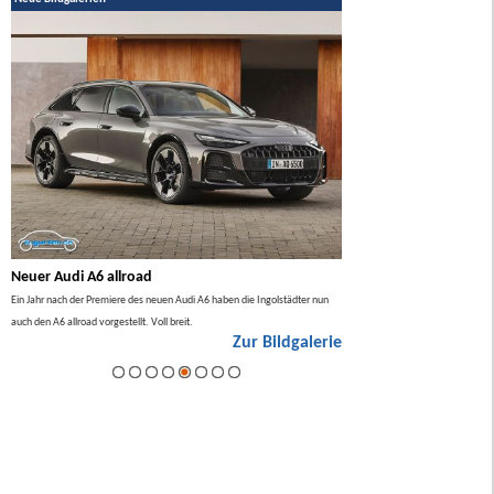
Neuer Audi A6 allroad
BMW 7er Facelift 2026
lso
Ein Jahr nach der Premiere des neuen Audi A6 haben die Ingolstädter nun
Im Sommer 2026 gibt es ein Facel
auch den A6 allroad vorgestellt. Voll breit.
ie
Zur Bildgalerie