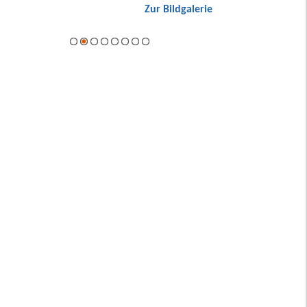
Zur Bildgalerie
Hybrid.
ie