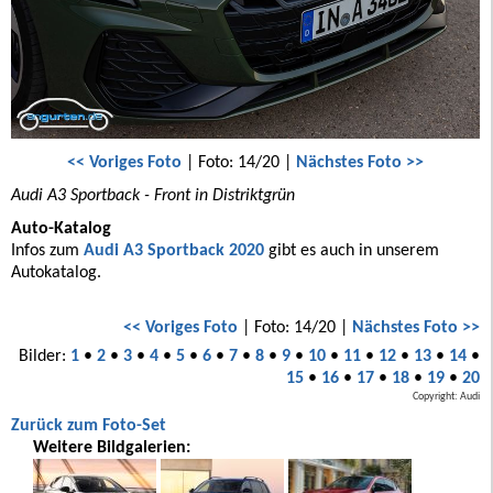
<< Voriges Foto
| Foto: 14/20 |
Nächstes Foto >>
Audi A3 Sportback - Front in Distriktgrün
Auto-Katalog
Infos zum
Audi A3 Sportback 2020
gibt es auch in unserem
Autokatalog.
<< Voriges Foto
| Foto: 14/20 |
Nächstes Foto >>
Bilder:
1
•
2
•
3
•
4
•
5
•
6
•
7
•
8
•
9
•
10
•
11
•
12
•
13
•
14
•
15
•
16
•
17
•
18
•
19
•
20
Copyright: Audi
Zurück zum Foto-Set
Weitere Bildgalerien: