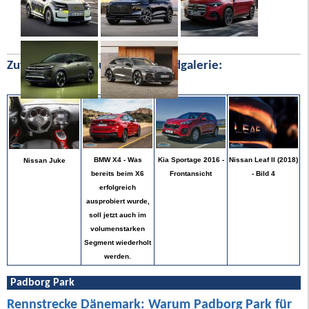
Zufällige Bilder aus unserer Bildgalerie:
Nissan Leaf II (2018)
BMW X4 - Was
Kia Sportage 2016 -
Nissan Juke
- Bild 4
bereits beim X6
Frontansicht
erfolgreich
ausprobiert wurde,
soll jetzt auch im
volumenstarken
Segment wiederholt
werden.
Padborg Park
Rennstrecke Dänemark: Warum Padborg Park für