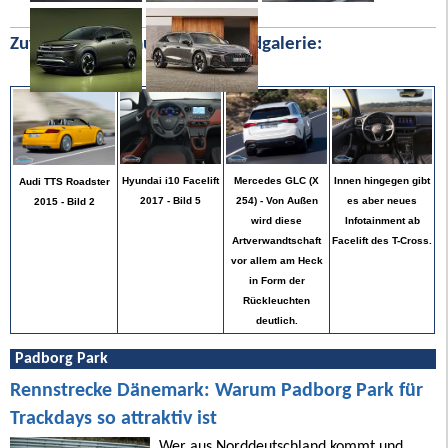
Zufällige Bilder aus unserer Bildgalerie:
Innen hingegen gibt
Hyundai i10 Facelift
Mercedes GLC (X
Audi TTS Roadster
es aber neues
2017 - Bild 5
254) - Von Außen
2015 - Bild 2
Infotainment ab
wird diese
Facelift des T-Cross.
Artverwandtschaft
vor allem am Heck
in Form der
Rückleuchten
deutlich.
Padborg Park
Rennstrecke Dänemark: Warum Padborg Park für
Trackdays so attraktiv ist
Wer aus Norddeutschland kommt und