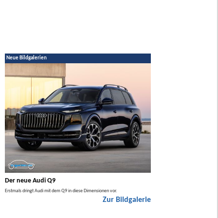
Neue Bildgalerien
Der neue Audi Q9
Der neue Mercedes GL
Erstmals dringt Audi mit dem Q9 in diese Dimensionen vor.
Der neue Mercedes GLA kommt zuers
Zur Bildgalerie
Hybrid.
ie