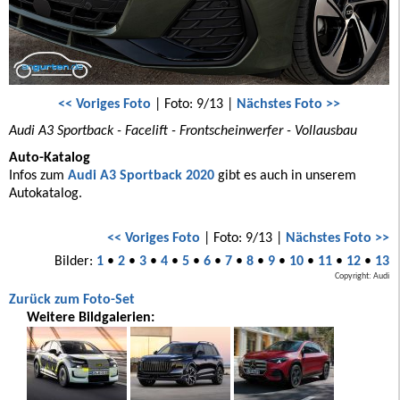
<< Voriges Foto
| Foto: 9/13 |
Nächstes Foto >>
Audi A3 Sportback - Facelift - Frontscheinwerfer - Vollausbau
Auto-Katalog
Infos zum
Audi A3 Sportback 2020
gibt es auch in unserem
Autokatalog.
<< Voriges Foto
| Foto: 9/13 |
Nächstes Foto >>
Bilder:
1
•
2
•
3
•
4
•
5
•
6
•
7
•
8
•
9
•
10
•
11
•
12
•
13
Copyright: Audi
Zurück zum Foto-Set
Weitere Bildgalerien: