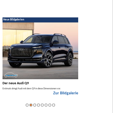
Neue Bildgalerien
Der neue Audi Q9
Der neue Mercedes GL
Erstmals dringt Audi mit dem Q9 in diese Dimensionen vor.
Der neue Mercedes GLA kommt zuers
Zur Bildgalerie
Hybrid.
ie