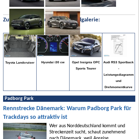
Zufällige Bilder aus unserer Bildgalerie:
Audi RS3 Sportback
Hyundai i30 cw
Opel Insignia OPC
Toyota Landcruiser
-
Sports Tourer
Leistungsdiagramm
und
Drehmomentkurve
Padborg Park
Rennstrecke Dänemark: Warum Padborg Park für
Trackdays so attraktiv ist
Wer aus Norddeutschland kommt und
Streckenzeit sucht, schaut zunehmend
nach Dänemark, weil Anreise,