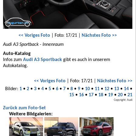
<< Voriges Foto
| Foto: 17/21 |
Nächstes Foto >>
Audi A3 Sportback - Innenraum
Auto-Katalog
Infos zum
Audi A3 Sportback
gibt es auch in unserem
Autokatalog.
<< Voriges Foto
| Foto: 17/21 |
Nächstes Foto >>
Bilder:
1
•
2
•
3
•
4
•
5
•
6
•
7
•
8
•
9
•
10
•
11
•
12
•
13
•
14
•
15
•
16
•
17
•
18
•
19
•
20
•
21
Copyright: Audi
Zurück zum Foto-Set
Weitere Bildgalerien: