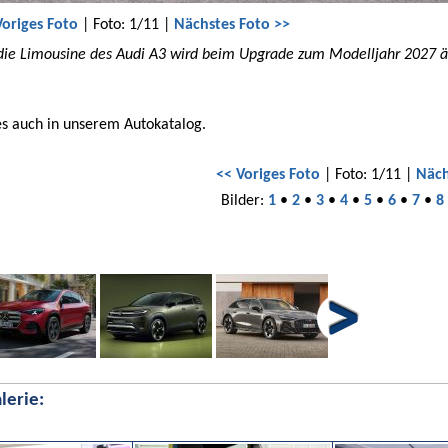
Voriges Foto
| Foto: 1/11 |
Nächstes Foto >>
die Limousine des Audi A3 wird beim Upgrade zum Modelljahr 2027 ä
es auch in unserem Autokatalog.
<< Voriges Foto
| Foto: 1/11 |
Näch
Bilder:
1
•
2
•
3
•
4
•
5
•
6
•
7
•
8
lerie: