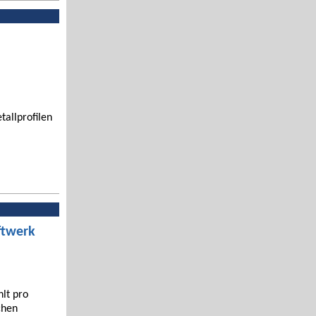
tallprofilen
ftwerk
hlt pro
chen