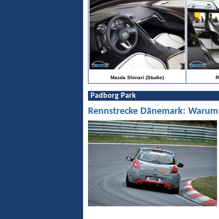
Mazda Shinari (Studie)
R
Padborg Park
Rennstrecke Dänemark: Warum Pa