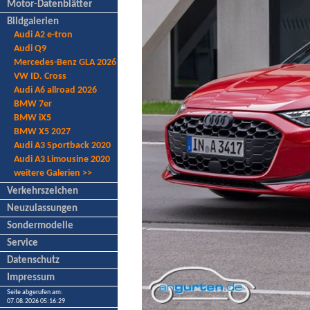
Motor-Datenblätter
Bildgalerien
Audi A2 e-tron
Audi Q9
Mercedes-Benz GLA 2026
VW ID. Cross
Audi A6 allroad 2026
BMW 7er
BMW iX5
BMW X5 2027
Audi A3 Sportback 2020
Audi A3 Limousine 2020
weitere Galerien >>
Verkehrszeichen
Neuzulassungen
Sondermodelle
Service
Datenschutz
Impressum
Seite abgerufen am:
07.08.2026 05:16:29