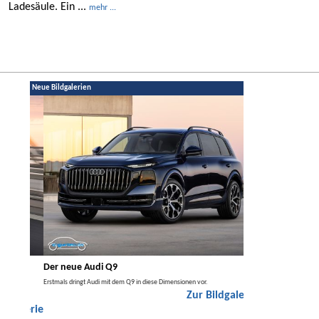
Ladesäule. Ein ...
mehr ...
Neue Bildgalerien
Der neue Audi Q9
Der neue Merced
t den
Erstmals dringt Audi mit dem Q9 in diese Dimensionen vor.
Der neue Mercedes GLA kom
Zur Bildgalerie
Hybrid.
galerie