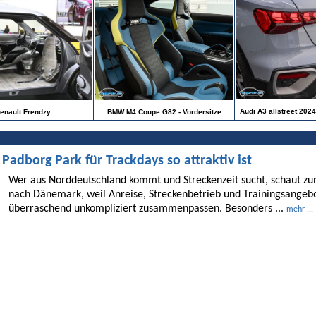
Audi A3 allstreet 202
enault Frendzy
BMW M4 Coupe G82 - Vordersitze
dborg Park für Trackdays so attraktiv ist
Wer aus Norddeutschland kommt und Streckenzeit sucht, schaut 
nach Dänemark, weil Anreise, Streckenbetrieb und Trainingsangebo
überraschend unkompliziert zusammenpassen. Besonders ...
mehr ...