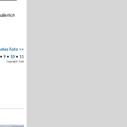
ußerlich
stes Foto >>
•
9
•
10
•
11
Copyright: Audi