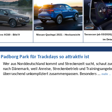
Tavascan (ab 03/2026) 
lvo XC60 - Bild 9
Nissan Qashqai 2021 - Heckansicht
im Deta
dborg Park für Trackdays so attraktiv ist
Wer aus Norddeutschland kommt und Streckenzeit sucht, schaut 
nach Dänemark, weil Anreise, Streckenbetrieb und Trainingsangebo
überraschend unkompliziert zusammenpassen. Besonders ...
mehr ...