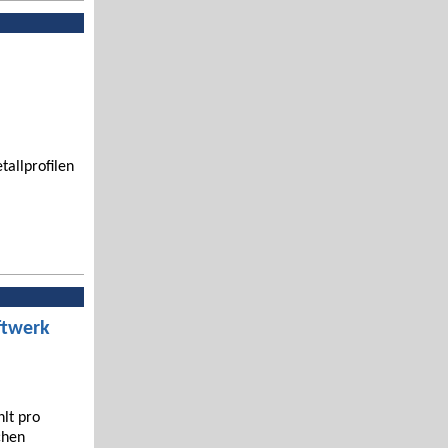
tallprofilen
ftwerk
hlt pro
chen