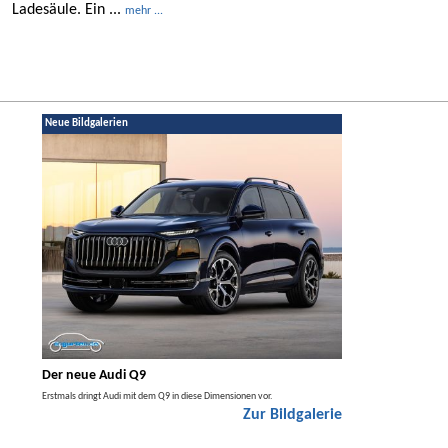
Ladesäule. Ein ...
mehr ...
Neue Bildgalerien
Der neue Audi Q9
Der neue Merced
t den
Erstmals dringt Audi mit dem Q9 in diese Dimensionen vor.
Der neue Mercedes GLA kom
Zur Bildgalerie
Hybrid.
galerie