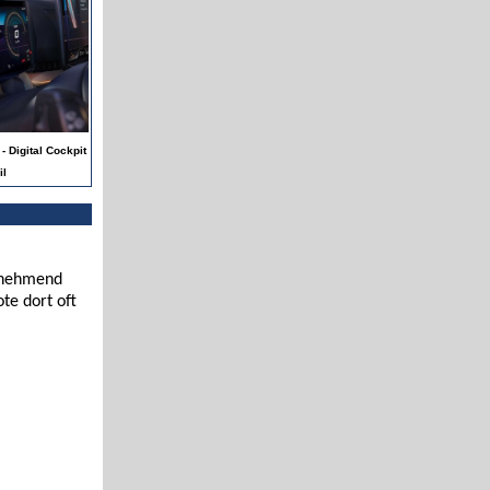
- Digital Cockpit
il
zunehmend
te dort oft