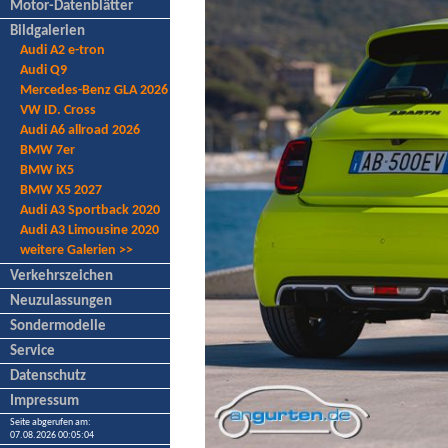
Motor-Datenblätter
Bildgalerien
Audi A2 e-tron
Audi Q9
Mercedes-Benz GLA 2026
VW ID. Cross
Audi A6 allroad 2026
BMW 7er
BMW iX5
BMW X5 2027
Audi A3 Sportback 2020
Audi A3 Limousine 2020
weitere Galerien >>
Verkehrszeichen
Neuzulassungen
Sondermodelle
Service
Datenschutz
Impressum
Seite abgerufen am:
07.08.2026 00:05:04