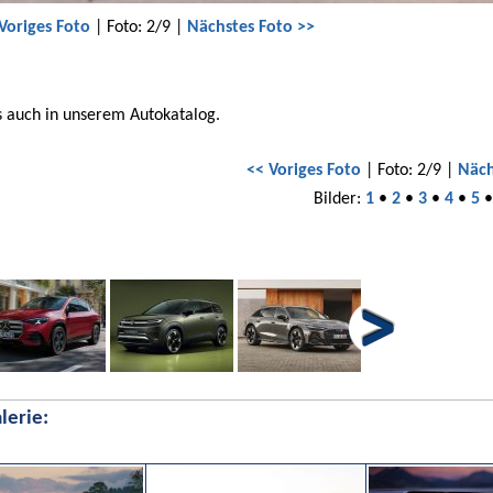
Voriges Foto
| Foto: 2/9 |
Nächstes Foto >>
s auch in unserem Autokatalog.
<< Voriges Foto
| Foto: 2/9 |
Näch
Bilder:
1
•
2
•
3
•
4
•
5
lerie: