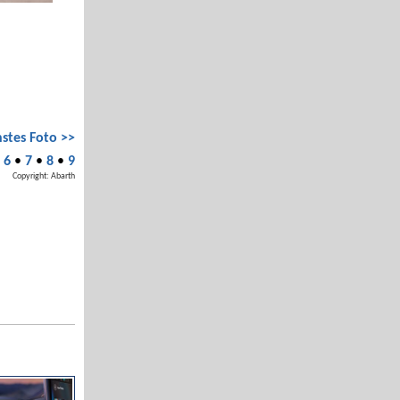
stes Foto >>
•
6
•
7
•
8
•
9
Copyright: Abarth