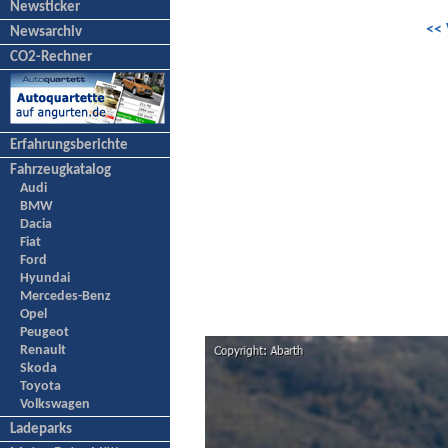
Newsticker
<< 
Newsarchiv
CO2-Rechner
Erfahrungsberichte
Fahrzeugkatalog
Audi
BMW
Dacia
Fiat
Ford
Hyundai
Mercedes-Benz
Opel
Peugeot
Renault
Skoda
Toyota
Volkswagen
Ladeparks