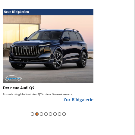
Neue Bildgalerien
Der neue Audi Q9
Der neue Mercedes GL
Erstmals dringt Audi mit dem Q9 in diese Dimensionen vor.
Der neue Mercedes GLA kommt zuers
Zur Bildgalerie
Hybrid.
ie