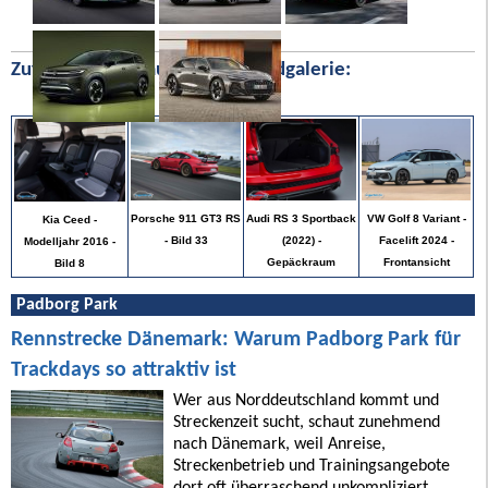
Zufällige Bilder aus unserer Bildgalerie:
VW Golf 8 Variant -
Porsche 911 GT3 RS
Audi RS 3 Sportback
Kia Ceed -
Facelift 2024 -
- Bild 33
(2022) -
Modelljahr 2016 -
Frontansicht
Gepäckraum
Bild 8
Padborg Park
Rennstrecke Dänemark: Warum Padborg Park für
Trackdays so attraktiv ist
Wer aus Norddeutschland kommt und
Streckenzeit sucht, schaut zunehmend
nach Dänemark, weil Anreise,
Streckenbetrieb und Trainingsangebote
dort oft überraschend unkompliziert