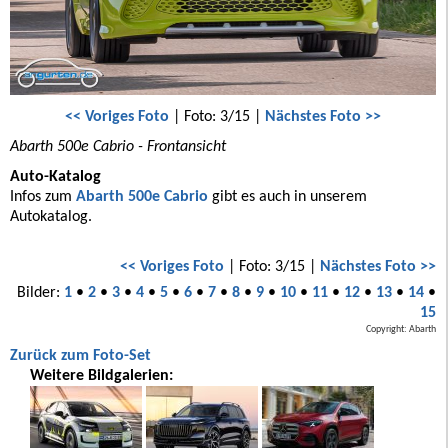
<< Voriges Foto
| Foto: 3/15 |
Nächstes Foto >>
Abarth 500e Cabrio - Frontansicht
Auto-Katalog
Infos zum
Abarth 500e Cabrio
gibt es auch in unserem
Autokatalog.
<< Voriges Foto
| Foto: 3/15 |
Nächstes Foto >>
Bilder:
1
•
2
•
3
•
4
•
5
•
6
•
7
•
8
•
9
•
10
•
11
•
12
•
13
•
14
•
15
Copyright: Abarth
Zurück zum Foto-Set
Weitere Bildgalerien: