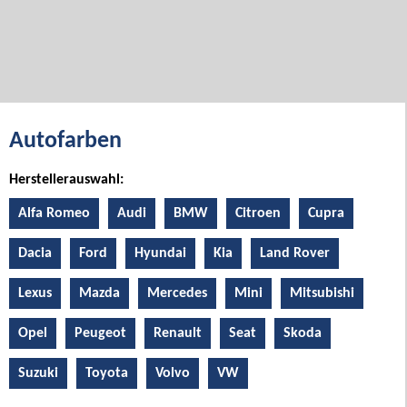
Autofarben
Herstellerauswahl:
Alfa Romeo
Audi
BMW
Citroen
Cupra
Dacia
Ford
Hyundai
Kia
Land Rover
Lexus
Mazda
Mercedes
Mini
Mitsubishi
Opel
Peugeot
Renault
Seat
Skoda
Suzuki
Toyota
Volvo
VW