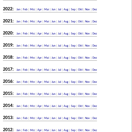
2022:
Jan
|
Feb
|
Mrz
|
Apr
|
Mai
|
Jun
|
Jul
|
Aug
|
Sep
|
Okt
|
Nov
|
Dez
2021:
Jan
|
Feb
|
Mrz
|
Apr
|
Mai
|
Jun
|
Jul
|
Aug
|
Sep
|
Okt
|
Nov
|
Dez
2020:
Jan
|
Feb
|
Mrz
|
Apr
|
Mai
|
Jun
|
Jul
|
Aug
|
Sep
|
Okt
|
Nov
|
Dez
2019:
Jan
|
Feb
|
Mrz
|
Apr
|
Mai
|
Jun
|
Jul
|
Aug
|
Sep
|
Okt
|
Nov
|
Dez
2018:
Jan
|
Feb
|
Mrz
|
Apr
|
Mai
|
Jun
|
Jul
|
Aug
|
Sep
|
Okt
|
Nov
|
Dez
2017:
Jan
|
Feb
|
Mrz
|
Apr
|
Mai
|
Jun
|
Jul
|
Aug
|
Sep
|
Okt
|
Nov
|
Dez
2016:
Jan
|
Feb
|
Mrz
|
Apr
|
Mai
|
Jun
|
Jul
|
Aug
|
Sep
|
Okt
|
Nov
|
Dez
2015:
Jan
|
Feb
|
Mrz
|
Apr
|
Mai
|
Jun
|
Jul
|
Aug
|
Sep
|
Okt
|
Nov
|
Dez
2014:
Jan
|
Feb
|
Mrz
|
Apr
|
Mai
|
Jun
|
Jul
|
Aug
|
Sep
|
Okt
|
Nov
|
Dez
2013:
Jan
|
Feb
|
Mrz
|
Apr
|
Mai
|
Jun
|
Jul
|
Aug
|
Sep
|
Okt
|
Nov
|
Dez
2012:
Jan
|
Feb
|
Mrz
|
Apr
|
Mai
|
Jun
|
Jul
|
Aug
|
Sep
|
Okt
|
Nov
|
Dez