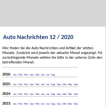
Auto Nachrichten 12 / 2020
Hier finden Sie die Auto Nachrichten und Artikel der letzten
Monate. Zunächst wird jeweils der aktuelle Monat angezeigt. Für
zurückliegende Monate wählen Sie bitte in der unteren Zeile den
betreffenden Monat:
2026:
Jan
|
Feb
|
Mrz
|
Apr
|
Mai
|
Jun
|
Jul
|
Aug
2025:
Jan
|
Feb
|
Mrz
|
Apr
|
Mai
|
Jun
|
Jul
|
Aug
|
Sep
|
Okt
|
Nov
|
Dez
2024:
Jan
|
Feb
|
Mrz
|
Apr
|
Mai
|
Jun
|
Jul
|
Aug
|
Sep
|
Okt
|
Nov
|
Dez
2023:
Jan
|
Feb
|
Mrz
|
Apr
|
Mai
|
Jun
|
Jul
|
Aug
|
Sep
|
Okt
|
Nov
|
Dez